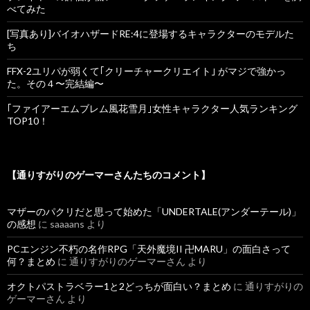
べてみた
[写真あり]バイオハザードRE:4に登場するキャラクターのモデルた
ち
FFX-2ユリパが弱くて｢クリーチャークリエイト｣ がマジで強かっ
た。その４〜完結編〜
｢ファイアーエムブレム風花雪月｣女性キャラクター人気ランキング
TOP10！
【通りすがりのゲーマーさんたちのコメント】
マザーのパクリだと思って始めた「UNDERTALE(アンダーテール)」
の感想
に
saaaans
より
PCエンジン不朽の名作RPG「天外魔境II 卍MARU」の面白さって
何？まとめ
に
通りすがりのゲーマーさん
より
オクトパストラベラー1と2どっちが面白い？まとめ
に
通りすがりの
ゲーマーさん
より