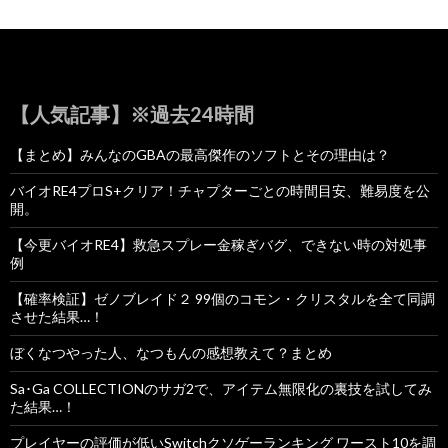
【人気記事】※過去24時間
【まとめ】みんなのGBAの最高傑作のソフトとその理由は？
バイオRE4プロS+クリア！チャプターごとの時間目安、難易度を公
開。
【今更バイオRE4】救急スプレー金稼ぎバグ、できない時の対処事
例
【確率検証】ゼノブレイド２ 99個のコモン・クリスタルを全て同調
させた結果…！
ぼくなつやった人、なつもんの感想教えて？まとめ
Sa･Ga COLLECTIONのサガ2で、アイテム無限化の裏技を試してみ
た結果…！
プレイヤーの評価が低いSwitchクソゲーランキング ワースト10を調