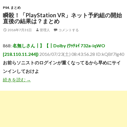
PS4
,
まとめ
瞬殺！「PlayStation VR」ネット予約組の開始
直後の結果は？まとめ
2016年7月31日
管理人
コメントする
868:
名無しさん┃】【┃Dolby (ﾜｯﾁｮｲ 732a-iqWO
[218.110.11.244])
2016/07/23(土) 08:43:56.28 ID:kQBf7lg40
お前らソニストのログインが重くなってるから早めにサイ
ンインしておけよ
瞬殺！「PlayStation VR」ネット予約組の開
続きを読む
→