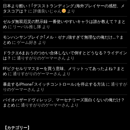
日本より酷い！｢デスストランディング｣海外プレイヤーの感想、メ
タスコアは？
に
評価良いじゃん
より
ゼルダ無双厄災の黙示録 一番使いやすいキャラは誰か教えて？まと
め
に
リーバル推し隊
より
モンハンサンブレイク｢メル・ゼナ｣強すぎて無理なの俺だけ…？ま
とめ
に
ゲーム好き
より
ドラクエ6まおうのつかい合体しないで倒すとどうなる？ライデイン
は？
に
通りすがりのゲーマーさん
より
FFピクセルリマスターを買う意味、メリットってあったよね？まと
め
に
通りすがりのゲーマーさん
より
暴走するiPhone｢スイッチコントロール｣を停止する方法
に
通りすが
りのゲーマーさん
より
バイオハザードヴィレッジ、マーセナリーズ面白くないの俺だけ？
まとめ
に
通りすがりのゲーマーさん
より
【カテゴリー】