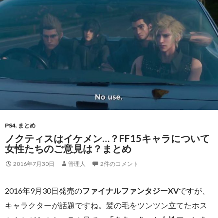
PS4
,
まとめ
ノクティスはイケメン…？FF15キャラについて
女性たちのご意見は？まとめ
2016年7月30日
管理人
2件のコメント
2016年9月30日発売の
ファイナルファンタジーXV
ですが、
キャラクターが話題ですね。髪の毛をツンツン立てたホス