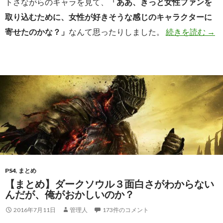
トさながらのキャラを見て、
「ああ、きっと女性ファンを
取り込むために、女性が好きそうな感じのキャラクターに
ノク
寄せたのかな？」
なんて思ったりしました。
続きを読む
→
PS4
,
まとめ
【まとめ】ダークソウル３面白さがわからない
んだが、俺がおかしいのか？
2016年7月11日
管理人
173件のコメント