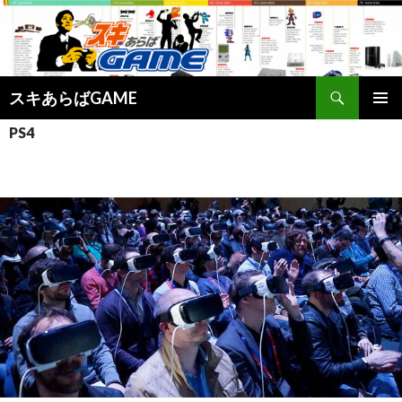
検
スキあらばGAME
索
コ
メインメ
PS4
ン
ニュー
テ
ン
ツ
へ
ス
キ
ッ
プ