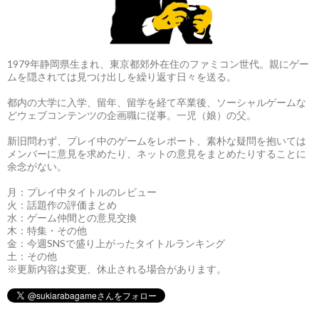
1979年静岡県生まれ、東京都郊外在住のファミコン世代。親にゲー
ムを隠されては見つけ出しを繰り返す日々を送る。
都内の大学に入学、留年、留学を経て卒業後、ソーシャルゲームな
どウェブコンテンツの企画職に従事。一児（娘）の父。
新旧問わず、プレイ中のゲームをレポート、素朴な疑問を抱いては
メンバーに意見を求めたり、ネットの意見をまとめたりすることに
余念がない。
月：プレイ中タイトルのレビュー
火：話題作の評価まとめ
水：ゲーム仲間との意見交換
木：特集・その他
金：今週SNSで盛り上がったタイトルランキング
土：その他
※更新内容は変更、休止される場合があります。