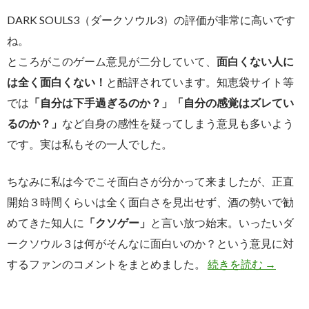
DARK SOULS3（ダークソウル3）の評価が非常に高いです
ね。
ところがこのゲーム意見が二分していて、
面白くない人に
は全く面白くない！
と酷評されています。知恵袋サイト等
では
「自分は下手過ぎるのか？」「自分の感覚はズレてい
るのか？」
など自身の感性を疑ってしまう意見も多いよう
です。実は私もその一人でした。
ちなみに私は今でこそ面白さが分かって来ましたが、正直
開始３時間くらいは全く面白さを見出せず、酒の勢いで勧
めてきた知人に
「クソゲー」
と言い放つ始末。いったいダ
ークソウル３は何がそんなに面白いのか？という意見に対
【まとめ
するファンのコメントをまとめました。
続きを読む
→