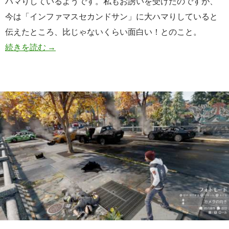
ハマりしているようです。私もお誘いを受けたのですが、
今は「インファマスセカンドサン」に大ハマりしていると
伝えたところ、比じゃないくらい面白い！とのこと。
「DARK SOULS 3」オンラインプレイヤー
続きを読む
→