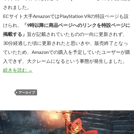
されました。
ECサイト大手AmazonではPlayStation VRの特設ページも設
けられ、
「9時以降に商品ページへのリンクを特設ページに
掲載する」
旨が記載されていたものの一向に更新されず、
30分経過した頃に更新されたと思いきや、販売終了となっ
ていたため、Amazonでの購入を予定していたユーザーが購
入できず、大クレームになるという事態が発生しました。
【まとめ】PlayStation VR予約開始直後、 
続きを読む
→
アーカイブ