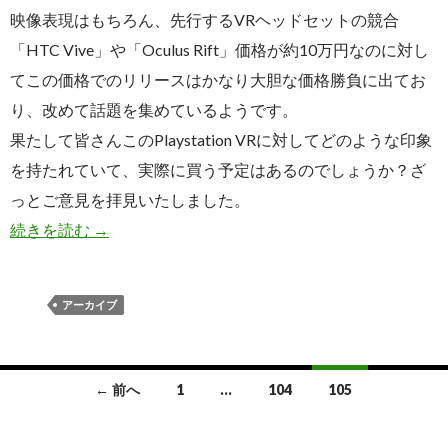
映像表現はもちろん、先行するVRヘッドセットの競合
「HTC Vive」や「Oculus Rift」価格が約10万円なのに対し
てこの価格でのリリースはかなり大胆な価格勝負に出てお
り、改めて話題を集めているようです。
果たして皆さんこのPlaystation VRに対してどのような印象
を持たれていて、実際に買う予定はあるのでしょうか？ざ
っとご意見を拝見いたしました。
【まとめ】「Playstation VR」価格と発売
続きを読む
→
アーカイブ
投
← 前へ
1
…
104
105
稿