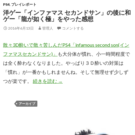
PS4
,
プレイレポート
洋ゲー「インファマス セカンドサン」の後に和
ゲー「龍が如く極」をやった感想
2016年6月13日
管理人
コメントする
散々3D酔いで散々苦しんだPS4「infamous second son(イン
ファマスセカンドサン)」
も大分体が慣れ、小一時間程度で
は全く酔わなくなりました。やっぱり３Ｄ酔いの対策は
「慣れ」が一番かもしれませんね。そして無理せず少しず
洋ゲー「インファマス セカンドサ
つが楽です。
続きを読む
→
アーカイブ