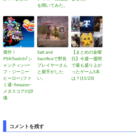
を聞いてみた。
傑作！
Salt and
【まとめの金曜
PS4/Switch｢シ
Sacrificeで野良
日】今週一週間
ャンティ:ハー
プレイヤーさん
で最も盛り上が
フ・ジーニー
と握手がした
ったゲーム5本
ヒーロー｣ファ
い。
は？(11/23)
ミ通･Amazon･
メタスコアの評
価
投
コメントを残す
稿