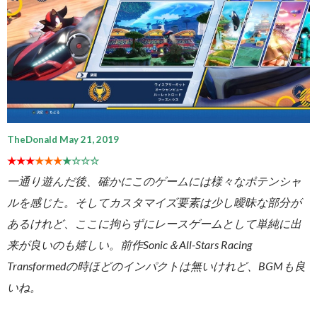
TheDonald May 21, 2019
★★★
★★★
★☆☆☆
一通り遊んだ後、確かにこのゲームには様々なポテンシャ
ルを感じた。そしてカスタマイズ要素は少し曖昧な部分が
あるけれど、ここに拘らずにレースゲームとして単純に出
来が良いのも嬉しい。前作Sonic＆All-Stars Racing
Transformedの時ほどのインパクトは無いけれど、BGMも良
いね。