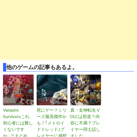
他のゲームの記事もあるよ。
Vampire
死にゲー？シリ
真・女神転生Ⅴ
Survivorsこれ、
ーズ最高傑作か
DLCは邪道？内
初心者には難し
も！｢メトロイ
容に不満？プレ
くないです
ドドレッド｣プ
イヤー同士話し
か…？まとめ
レイヤーに感想
ました。