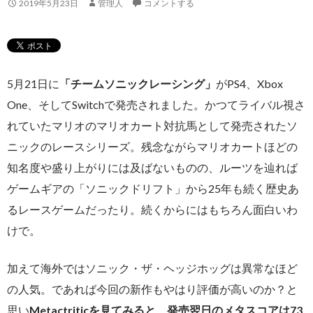
2019年5月23日
管理人
コメントする
5月21日に
「チームソニックレーシング」
がPS4、Xbox
One、そしてSwitchで発売されました。かつてライバル視さ
れていたマリオのマリオカート対抗馬として発売されたソ
ニックのレースシリーズ。残念ながらマリオカートほどの
知名度や盛り上がりには及ばないものの、ルーツを辿れば
ゲームギアの「ソニックドリフト」から25年も続く歴史あ
るレースゲームだったり。続くからにはもちろん面白いわ
けで。
加えて海外ではソニック・ザ・ヘッジホッグは異常なほど
の人気。であれば今回の新作もやはり評価が高いのか？と
思い
Metactriticを見てみると、発売翌日のメタスコアは73