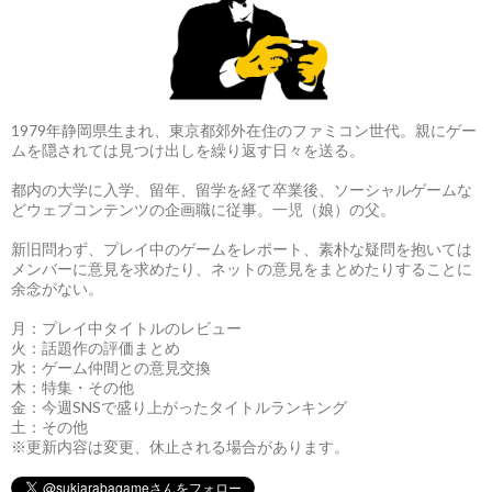
1979年静岡県生まれ、東京都郊外在住のファミコン世代。親にゲー
ムを隠されては見つけ出しを繰り返す日々を送る。
都内の大学に入学、留年、留学を経て卒業後、ソーシャルゲームな
どウェブコンテンツの企画職に従事。一児（娘）の父。
新旧問わず、プレイ中のゲームをレポート、素朴な疑問を抱いては
メンバーに意見を求めたり、ネットの意見をまとめたりすることに
余念がない。
月：プレイ中タイトルのレビュー
火：話題作の評価まとめ
水：ゲーム仲間との意見交換
木：特集・その他
金：今週SNSで盛り上がったタイトルランキング
土：その他
※更新内容は変更、休止される場合があります。