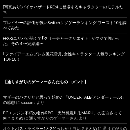
[写真あり]バイオハザードRE:4に登場するキャラクターのモデルた
ち
プレイヤーの評価が低いSwitchクソゲーランキング ワースト10を調
べてみた
FFX-2ユリパが弱くて｢クリーチャークリエイト｣ がマジで強かっ
た。その４〜完結編〜
｢ファイアーエムブレム風花雪月｣女性キャラクター人気ランキング
TOP10！
【通りすがりのゲーマーさんたちのコメント】
マザーのパクリだと思って始めた「UNDERTALE(アンダーテール)」
の感想
に
saaaans
より
PCエンジン不朽の名作RPG「天外魔境II 卍MARU」の面白さって
何？まとめ
に
通りすがりのゲーマーさん
より
オクトパストラベラー1と2どっちが面白い？まとめ
に
通りすがりの