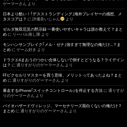
ゲーマーさん
より
日本より酷い！｢デスストランディング｣海外プレイヤーの感想、メ
タスコアは？
に
評価良いじゃん
より
ゼルダ無双厄災の黙示録 一番使いやすいキャラは誰か教えて？まと
め
に
リーバル推し隊
より
モンハンサンブレイク｢メル・ゼナ｣強すぎて無理なの俺だけ…？ま
とめ
に
ゲーム好き
より
ドラクエ6まおうのつかい合体しないで倒すとどうなる？ライデイン
は？
に
通りすがりのゲーマーさん
より
FFピクセルリマスターを買う意味、メリットってあったよね？まと
め
に
通りすがりのゲーマーさん
より
暴走するiPhone｢スイッチコントロール｣を停止する方法
に
通りすが
りのゲーマーさん
より
バイオハザードヴィレッジ、マーセナリーズ面白くないの俺だけ？
まとめ
に
通りすがりのゲーマーさん
より