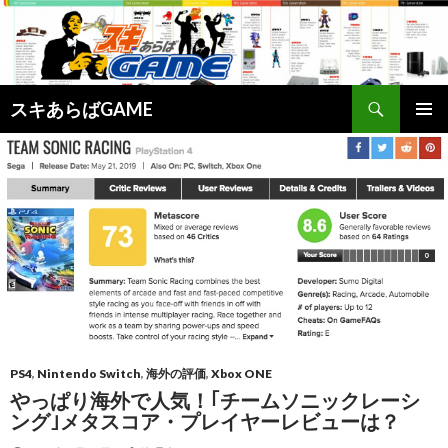
検
スキあらばGAME
索
コ
メインメ
ン
ニュー
テ
ン
ツ
へ
ス
キ
ッ
プ
PS4
,
Nintendo Switch
,
海外の評価
,
Xbox ONE
やっぱり海外で人気！｢チームソニックレーシ
ング｣メタスコア・プレイヤーレビューは？