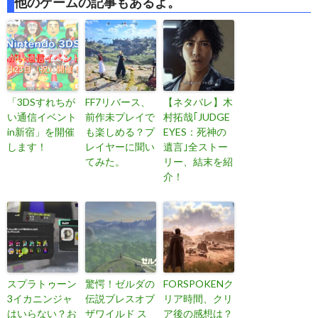
他のゲームの記事もあるよ。
「3DSすれちが
FF7リバース、
【ネタバレ】木
い通信イベント
前作未プレイで
村拓哉｢JUDGE
in新宿」を開催
も楽しめる？プ
EYES：死神の
します！
レイヤーに聞い
遺言｣全ストー
てみた。
リー、結末を紹
介！
スプラトゥーン
驚愕！ゼルダの
FORSPOKENク
3イカニンジャ
伝説ブレスオブ
リア時間、クリ
はいらない？お
ザワイルド ス
ア後の感想は？