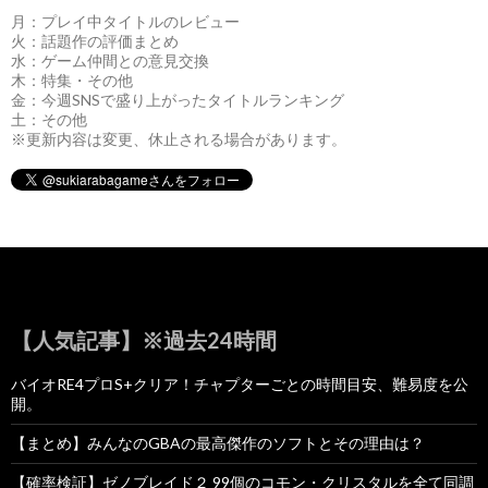
月：プレイ中タイトルのレビュー
火：話題作の評価まとめ
水：ゲーム仲間との意見交換
木：特集・その他
金：今週SNSで盛り上がったタイトルランキング
土：その他
※更新内容は変更、休止される場合があります。
【人気記事】※過去24時間
バイオRE4プロS+クリア！チャプターごとの時間目安、難易度を公
開。
【まとめ】みんなのGBAの最高傑作のソフトとその理由は？
【確率検証】ゼノブレイド２ 99個のコモン・クリスタルを全て同調