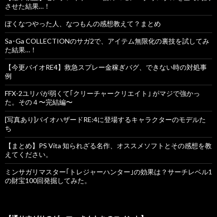
させた結果…！
ぼくなつやった人、なつもんの感想教えて？まとめ
Sa･Ga COLLECTIONのサガ2で、アイテム無限化の裏技を試してみ
た結果…！
【今更バイオRE4】救急スプレー金稼ぎバグ、できない時の対処事
例
FFX-2ユリパが弱くて｢クリーチャークリエイト｣ がマジで強かっ
た。その４〜完結編〜
[写真あり]バイオハザードRE:4に登場するキャラクターのモデルた
ち
【まとめ】PS Vita 知られざる名作、オススメソフトとその感想を教
えてください。
ミンサガリマスター｢トレジャーハンター｣の効果は？サーチレベル1
の財宝100回発掘してみた。