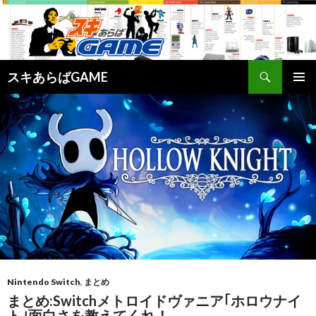
検
スキあらばGAME
索
コ
メインメ
ン
ニュー
テ
ン
ツ
へ
ス
キ
ッ
プ
Nintendo Switch
,
まとめ
まとめ:Switchメトロイドヴァニア｢ホロウナイ
ト｣面白さを教えてくれ！