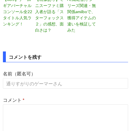
ギアバーチャル
ニスーファミ購
リーズ関連・無
コンソール全22
入者が語る「ス
関係amiiboで、
タイトル人気ラ
ターフォックス
獲得アイテムの
ンキング！
２」の感想、面
違いを検証して
白さは？
みた
投
コメントを残す
稿
名前（匿名可）
ナ
ビ
ゲ
コメント
*
ー
シ
ョ