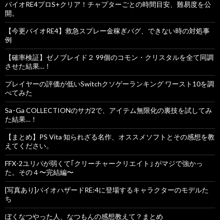
バイオRE4プロS+クリア！チャプターごとの時間目安、難易度を公
開。
【今更バイオRE4】救急スプレー金稼ぎバグ、できない時の対処事
例
【確率検証】ゼノブレイド２ 99個のコモン・クリスタルを全て同調
させた結果…！
プレイヤーの評価が低いSwitchクソゲーランキング ワースト10を調
べてみた
Sa･Ga COLLECTIONのサガ2で、アイテム無限化の裏技を試してみ
た結果…！
【まとめ】PS Vita 知られざる名作、オススメソフトとその感想を教
えてください。
FFX-2ユリパが弱くて｢クリーチャークリエイト｣ がマジで強かっ
た。その４〜完結編〜
[写真あり]バイオハザードRE:4に登場するキャラクターのモデルた
ち
ぼくなつやった人、なつもんの感想教えて？まとめ