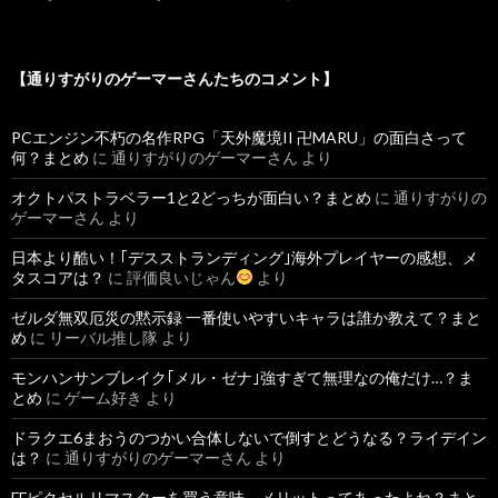
【通りすがりのゲーマーさんたちのコメント】
PCエンジン不朽の名作RPG「天外魔境II 卍MARU」の面白さって
何？まとめ
に
通りすがりのゲーマーさん
より
オクトパストラベラー1と2どっちが面白い？まとめ
に
通りすがりの
ゲーマーさん
より
日本より酷い！｢デスストランディング｣海外プレイヤーの感想、メ
タスコアは？
に
評価良いじゃん
より
ゼルダ無双厄災の黙示録 一番使いやすいキャラは誰か教えて？まと
め
に
リーバル推し隊
より
モンハンサンブレイク｢メル・ゼナ｣強すぎて無理なの俺だけ…？ま
とめ
に
ゲーム好き
より
ドラクエ6まおうのつかい合体しないで倒すとどうなる？ライデイン
は？
に
通りすがりのゲーマーさん
より
FFピクセルリマスターを買う意味、メリットってあったよね？まと