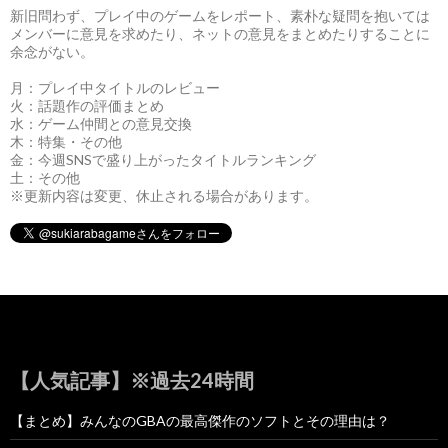
新旧問わず、プレイ中のゲームをレポート、素朴な疑問を抱いては
メンバーに意見を求めたり、ネットの意見をまとめたりすることに
余念がない。
月：プレイ中タイトルのレビュー
火：話題作の評価まとめ
水：ゲーム仲間との意見交換
木：特集・その他
金：今週SNSで盛り上がったタイトルランキング
土：その他
※更新内容は変更、休止される場合があります。
【人気記事】※過去24時間
【まとめ】みんなのGBAの最高傑作のソフトとその理由は？