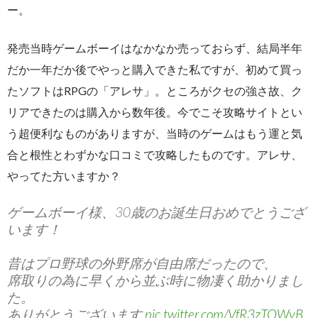
ー。
発売当時ゲームボーイはなかなか売っておらず、結局半年
だか一年だか後でやっと購入できた私ですが、初めて買っ
たソフトはRPGの「アレサ」。ところがクセの強さ故、ク
リアできたのは購入から数年後。今でこそ攻略サイトとい
う超便利なものがありますが、当時のゲームはもう運と気
合と根性とわずかな口コミで攻略したものです。アレサ、
やってた方いますか？
ゲームボーイ様、30歳のお誕生日おめでとうござ
います！
昔はプロ野球の外野席が自由席だったので、
席取りの為に早くから並ぶ時に物凄く助かりまし
た。
ありがとうございます
pic.twitter.com/VfR3zTOWyB