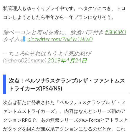
私管理人もゆっくりプレイ中です。ヘタクソにつき、トロ
コンしようとしたら半年から一年プランになりそう。
鯨ベーコンと寿司を肴に、飲酒バフ付き
#SEKIRO
タイム
pic.twitter.com/7bkHv1NIw0
— ちょろ@それはもうよく死ぬ忍び
(@choro026mame)
2019年4月24日
次点：ペルソナ5 スクランブル ザ・ファントムス
トライカーズ(PS4/NS)
次点は新たに発表された「ペルソナ5 スクランブル ザ・フ
ァントムストライカーズ」、内容はなんとシリーズ初のア
クションRPGで、あの無双シリーズのω-Forceとアトラスと
がタッグを組んだ無双系アクションになるのだとか。これ