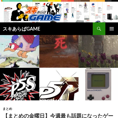
検
スキあらばGAME
索
コ
メインメ
ン
ニュー
テ
ン
ツ
へ
ス
キ
ッ
プ
まとめ
【まとめの金曜日】今週最も話題になったゲー