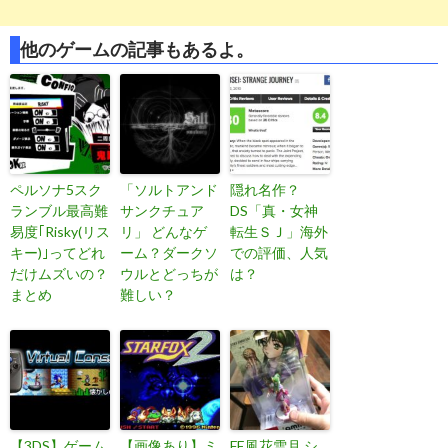
他のゲームの記事もあるよ。
ペルソナ5スク
「ソルトアンド
隠れ名作？
ランブル最高難
サンクチュア
DS「真・女神
易度｢Risky(リス
リ」 どんなゲ
転生ＳＪ」海外
キー)｣ってどれ
ーム？ダークソ
での評価、人気
だけムズいの？
ウルとどっちが
は？
まとめ
難しい？
【3DS】ゲーム
【画像あり】ミ
FE風花雪月 シ