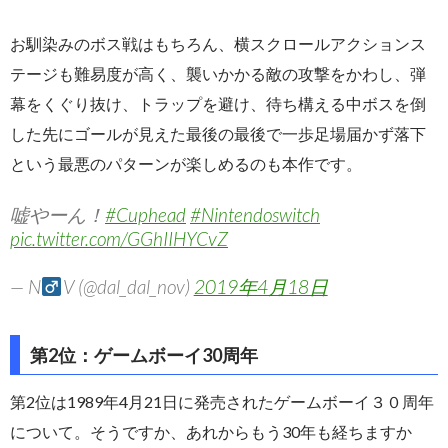
お馴染みのボス戦はもちろん、横スクロールアクションス
テージも難易度が高く、襲いかかる敵の攻撃をかわし、弾
幕をくぐり抜け、トラップを避け、待ち構える中ボスを倒
した先にゴールが見えた最後の最後で一歩足場届かず落下
という最悪のパターンが楽しめるのも本作です。
嘘やーん！
#Cuphead
#Nintendoswitch
pic.twitter.com/GGhIIHYCvZ
— N
V (@dal_dal_nov)
2019年4月18日
第2位：ゲームボーイ30周年
第2位は1989年4月21日に発売されたゲームボーイ３０周年
について。そうですか、あれからもう30年も経ちますか