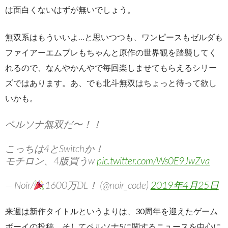
は面白くないはずが無いでしょう。
無双系はもういいよ…と思いつつも、ワンピースもゼルダも
ファイアーエムブレもちゃんと原作の世界観を踏襲してく
れるので、なんやかんやで毎回楽しませてもらえるシリー
ズではあります。あ、でも北斗無双はちょっと待って欲し
いかも。
ペルソナ無双だ〜！！
こっちは4とSwitchか！
モチロン、4版買うw
pic.twitter.com/Ws0E9JwZva
— Noir/
1600万DL！ (@noir_code)
2019年4月25日
来週は新作タイトルというよりは、30周年を迎えたゲーム
ボーイの投稿、そしてペルソナ5に関するニュースを中心に