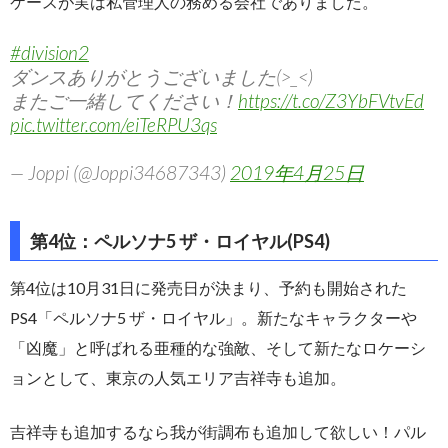
ケースが実は私管理人の務める会社でありました。
#division2
ダンスありがとうございました(>_<)
またご一緒してください！
https://t.co/Z3YbFVtvEd
pic.twitter.com/eiTeRPU3qs
— Joppi (@Joppi34687343)
2019年4月25日
第4位：ペルソナ5 ザ・ロイヤル(PS4)
第4位は10月31日に発売日が決まり、予約も開始された
PS4「ペルソナ5 ザ・ロイヤル」。新たなキャラクターや
「凶魔」と呼ばれる亜種的な強敵、そして新たなロケーシ
ョンとして、東京の人気エリア吉祥寺も追加。
吉祥寺も追加するなら我が街調布も追加して欲しい！パル