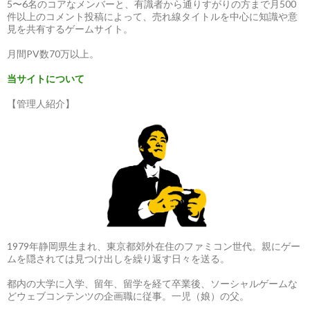
5〜6名のコアなメンバーと、有識者から通りすがりの方まで月500
件以上のコメント投稿によって、売れ線タイトルを中心に知識や意
見を共有するゲームサイト。
月間PV数70万以上。
当サイトについて
【管理人紹介】
1979年静岡県生まれ、東京都郊外在住のファミコン世代。親にゲー
ムを隠されては見つけ出しを繰り返す日々を送る。
都内の大学に入学、留年、留学を経て卒業後、ソーシャルゲームな
どウェブコンテンツの企画職に従事。一児（娘）の父。