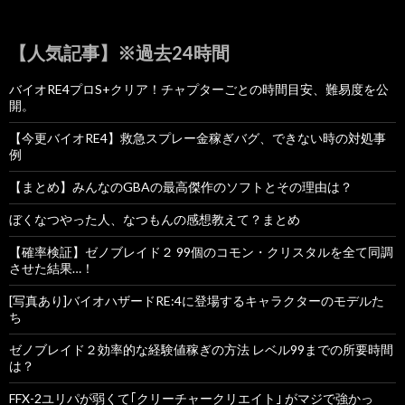
【人気記事】※過去24時間
バイオRE4プロS+クリア！チャプターごとの時間目安、難易度を公
開。
【今更バイオRE4】救急スプレー金稼ぎバグ、できない時の対処事
例
【まとめ】みんなのGBAの最高傑作のソフトとその理由は？
ぼくなつやった人、なつもんの感想教えて？まとめ
【確率検証】ゼノブレイド２ 99個のコモン・クリスタルを全て同調
させた結果…！
[写真あり]バイオハザードRE:4に登場するキャラクターのモデルた
ち
ゼノブレイド２効率的な経験値稼ぎの方法 レベル99までの所要時間
は？
FFX-2ユリパが弱くて｢クリーチャークリエイト｣ がマジで強かっ