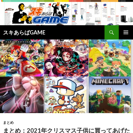
検
スキあらばGAME
索
コ
メインメ
ン
ニュー
テ
ン
ツ
へ
ス
キ
ッ
プ
まとめ
まとめ：2021年クリスマス子供に買ってあげた