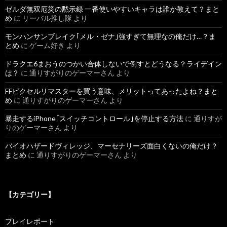
ゼルダ無双厄災の黙示録 一番使いやすいキャラは誰か教えて？まと
め
に
リーバル推し隊
より
モンハンサンブレイク｢メル・ゼナ｣強すぎて無理なの俺だけ…？ま
とめ
に
ゲーム好き
より
ドラクエ6まおうのつかい合体しないで倒すとどうなる？ライデイン
は？
に
通りすがりのゲーマーさん
より
FFピクセルリマスターを買う意味、メリットってあったよね？まと
め
に
通りすがりのゲーマーさん
より
暴走するiPhone｢スイッチコントロール｣を停止する方法
に
通りすが
りのゲーマーさん
より
バイオハザードヴィレッジ、マーセナリーズ面白くないの俺だけ？
まとめ
に
通りすがりのゲーマーさん
より
【カテゴリー】
プレイレポート