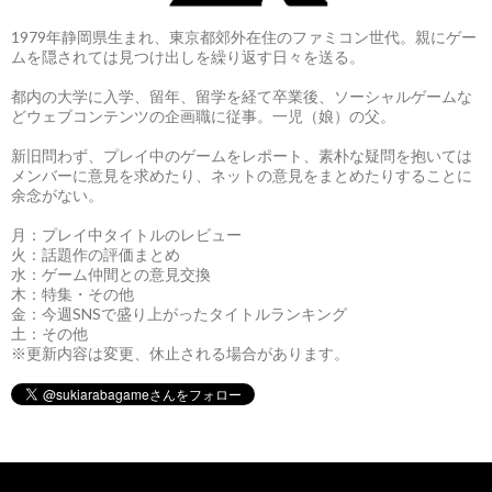
1979年静岡県生まれ、東京都郊外在住のファミコン世代。親にゲー
ムを隠されては見つけ出しを繰り返す日々を送る。
都内の大学に入学、留年、留学を経て卒業後、ソーシャルゲームな
どウェブコンテンツの企画職に従事。一児（娘）の父。
新旧問わず、プレイ中のゲームをレポート、素朴な疑問を抱いては
メンバーに意見を求めたり、ネットの意見をまとめたりすることに
余念がない。
月：プレイ中タイトルのレビュー
火：話題作の評価まとめ
水：ゲーム仲間との意見交換
木：特集・その他
金：今週SNSで盛り上がったタイトルランキング
土：その他
※更新内容は変更、休止される場合があります。