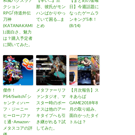
和風ハクスラア
【辛い…】旦
【まとめの金曜
クション
那、彼氏がモン
日】今週話題に
RPG｢侍道外伝
ハンばかりやっ
なったゲームラ
刀神
ていて困る…ま
ンキング5本！
(KATANAKAMI
とめ
(8/14)
)｣面白さ、魅力
は？購入予定者
に聞いてみた。
傑作！
メタファーリフ
【月次報告】ス
PS4/Switch｢シ
ァンタジオ、マ
キあらば
ャンティ:ハー
スター時のボー
GAME2018年8
フ・ジーニー
ナスは他のアー
月の取り組み、
ヒーロー｣ファ
キタイプへも引
面白かったタイ
ミ通･Amazon･
き継がれる？試
トルは？
メタスコアの評
してみた。
価