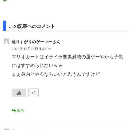
投
この記事へのコメント
稿
通りすがりのゲーマーさん
ナ
2021年12月15日 4:05 PM
ビ
マリオカートはイライラ要素満載の運ゲーやから子供
ゲ
にはすすめられないｗｗ
まぁ身内とやるならいいと思うんですけど
ー
シ
+3
ョ
ン
返信