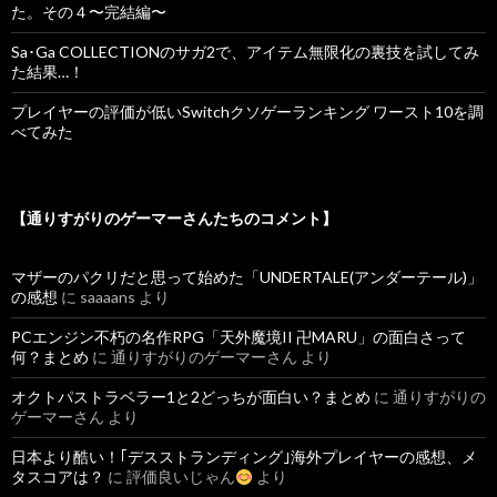
た。その４〜完結編〜
Sa･Ga COLLECTIONのサガ2で、アイテム無限化の裏技を試してみ
た結果…！
プレイヤーの評価が低いSwitchクソゲーランキング ワースト10を調
べてみた
【通りすがりのゲーマーさんたちのコメント】
マザーのパクリだと思って始めた「UNDERTALE(アンダーテール)」
の感想
に
saaaans
より
PCエンジン不朽の名作RPG「天外魔境II 卍MARU」の面白さって
何？まとめ
に
通りすがりのゲーマーさん
より
オクトパストラベラー1と2どっちが面白い？まとめ
に
通りすがりの
ゲーマーさん
より
日本より酷い！｢デスストランディング｣海外プレイヤーの感想、メ
タスコアは？
に
評価良いじゃん
より