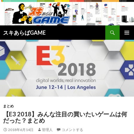
検
スキあらばGAME
索
コ
メインメ
ン
ニュー
テ
ン
ツ
へ
ス
キ
ッ
まとめ
プ
【E3 2018】みんな注目の買いたいゲームは何
だった？まとめ
2018年6月14日
管理人
コメントする