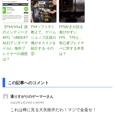
【PS4/Vita】謎
PS4ソフト3つ
FPS好きが語る
のインディーズ
教えて。ゲーム
遊びやすい
RPG「UNDERT
ショップ店員の
FPS、TPSと、
ALE(アンダーテ
俺がオススメを
初心者プレイヤ
イル)」海外プ
紹介する-その
ーに対する本音
レイヤーの感想
②-
は？
は？
投
この記事へのコメント
稿
通りすがりのゲーマーさん
ナ
2022年1月29日 5:49 PM
ビ
これは稀に見る大失敗作だわ！マジで金返せ！