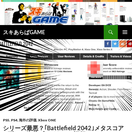
検
スキあらばGAME
索
コ
メインメ
ン
ニュー
テ
ン
ツ
へ
ス
キ
ッ
プ
PS5
,
PS4
,
海外の評価
,
Xbox ONE
シリーズ最悪？｢Battlefield 2042｣メタスコア