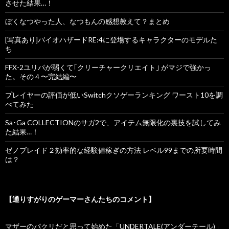
させた結果…！
ぼくなつやった人、なつもんの感想教えて？まとめ
[写真あり]バイオハザードRE:4に登場するキャラクターのモデルた
ち
FFX-2ユリパが弱くて｢クリーチャークリエイト｣ がマジで強かっ
た。その４〜完結編〜
プレイヤーの評価が低いSwitchクソゲーランキング ワースト10を調
べてみた
Sa･Ga COLLECTIONのサガ2で、アイテム無限化の裏技を試してみ
た結果…！
ゼノブレイド２効率的な経験値稼ぎの方法 レベル99までの所要時間
は？
【通りすがりのゲーマーさんたちのコメント】
マザーのパクリだと思って始めた「UNDERTALE(アンダーテール)」