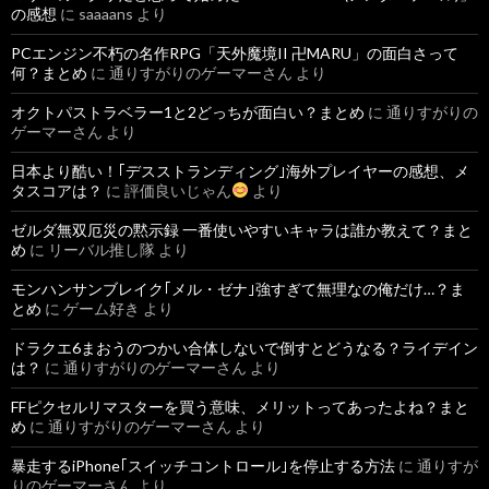
の感想
に
saaaans
より
PCエンジン不朽の名作RPG「天外魔境II 卍MARU」の面白さって
何？まとめ
に
通りすがりのゲーマーさん
より
オクトパストラベラー1と2どっちが面白い？まとめ
に
通りすがりの
ゲーマーさん
より
日本より酷い！｢デスストランディング｣海外プレイヤーの感想、メ
タスコアは？
に
評価良いじゃん
より
ゼルダ無双厄災の黙示録 一番使いやすいキャラは誰か教えて？まと
め
に
リーバル推し隊
より
モンハンサンブレイク｢メル・ゼナ｣強すぎて無理なの俺だけ…？ま
とめ
に
ゲーム好き
より
ドラクエ6まおうのつかい合体しないで倒すとどうなる？ライデイン
は？
に
通りすがりのゲーマーさん
より
FFピクセルリマスターを買う意味、メリットってあったよね？まと
め
に
通りすがりのゲーマーさん
より
暴走するiPhone｢スイッチコントロール｣を停止する方法
に
通りすが
りのゲーマーさん
より