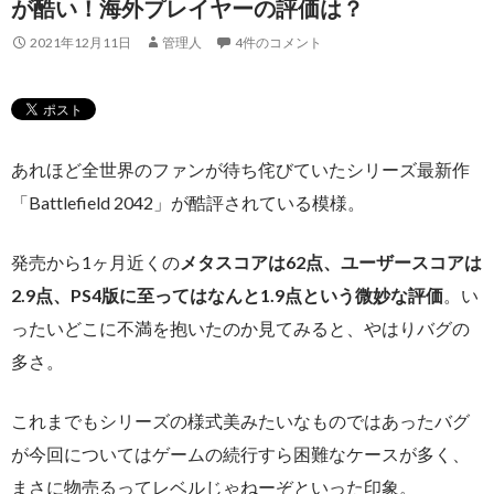
が酷い！海外プレイヤーの評価は？
2021年12月11日
管理人
4件のコメント
あれほど全世界のファンが待ち侘びていたシリーズ最新作
「Battlefield 2042」が酷評されている模様。
発売から1ヶ月近くの
メタスコアは62点、ユーザースコアは
2.9点、PS4版に至ってはなんと1.9点という微妙な評価
。い
ったいどこに不満を抱いたのか見てみると、やはりバグの
多さ。
これまでもシリーズの様式美みたいなものではあったバグ
が今回についてはゲームの続行すら困難なケースが多く、
まさに物売るってレベルじゃねーぞといった印象。