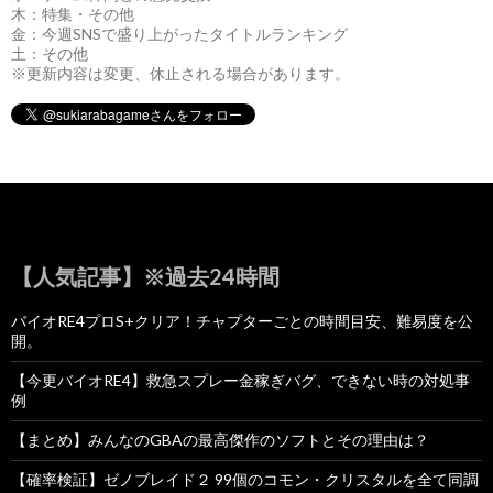
木：特集・その他
金：今週SNSで盛り上がったタイトルランキング
土：その他
※更新内容は変更、休止される場合があります。
【人気記事】※過去24時間
バイオRE4プロS+クリア！チャプターごとの時間目安、難易度を公
開。
【今更バイオRE4】救急スプレー金稼ぎバグ、できない時の対処事
例
【まとめ】みんなのGBAの最高傑作のソフトとその理由は？
【確率検証】ゼノブレイド２ 99個のコモン・クリスタルを全て同調