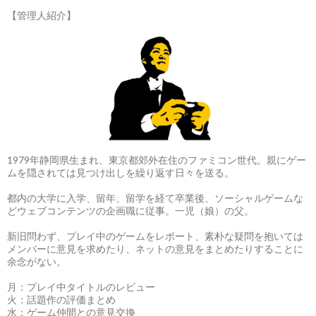
【管理人紹介】
1979年静岡県生まれ、東京都郊外在住のファミコン世代。親にゲー
ムを隠されては見つけ出しを繰り返す日々を送る。
都内の大学に入学、留年、留学を経て卒業後、ソーシャルゲームな
どウェブコンテンツの企画職に従事。一児（娘）の父。
新旧問わず、プレイ中のゲームをレポート、素朴な疑問を抱いては
メンバーに意見を求めたり、ネットの意見をまとめたりすることに
余念がない。
月：プレイ中タイトルのレビュー
火：話題作の評価まとめ
水：ゲーム仲間との意見交換