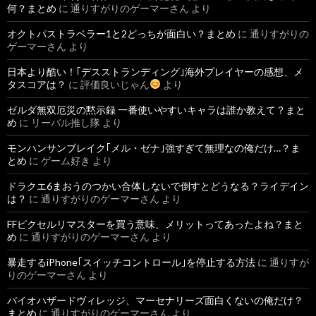
何？まとめ
に
通りすがりのゲーマーさん
より
オクトパストラベラー1と2どっちが面白い？まとめ
に
通りすがりの
ゲーマーさん
より
日本より酷い！｢デスストランディング｣海外プレイヤーの感想、メ
タスコアは？
に
評価良いじゃん
より
ゼルダ無双厄災の黙示録 一番使いやすいキャラは誰か教えて？まと
め
に
リーバル推し隊
より
モンハンサンブレイク｢メル・ゼナ｣強すぎて無理なの俺だけ…？ま
とめ
に
ゲーム好き
より
ドラクエ6まおうのつかい合体しないで倒すとどうなる？ライデイン
は？
に
通りすがりのゲーマーさん
より
FFピクセルリマスターを買う意味、メリットってあったよね？まと
め
に
通りすがりのゲーマーさん
より
暴走するiPhone｢スイッチコントロール｣を停止する方法
に
通りすが
りのゲーマーさん
より
バイオハザードヴィレッジ、マーセナリーズ面白くないの俺だけ？
まとめ
に
通りすがりのゲーマーさん
より