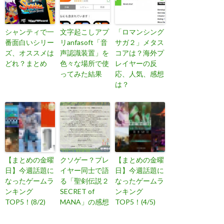
シャンティで一
文字起こしアプ
「ロマンシング
番面白いシリー
リanfasoft「音
サガ２」メタス
ズ、オススメは
声認識装置」を
コアは？海外プ
どれ？まとめ
色々な場所で使
レイヤーの反
ってみた結果
応、人気、感想
は？
【まとめの金曜
クソゲー？プレ
【まとめの金曜
日】今週話題に
イヤー同士で語
日】今週話題に
なったゲームラ
る「聖剣伝説２
なったゲームラ
ンキング
SECRET of
ンキング
TOP5！(8/2)
MANA」の感想
TOP5！(4/5)