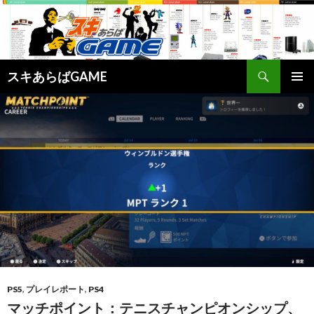
検
スキあらばGAME
索
コ
メインメ
ン
ニュー
テ
ン
ツ
へ
ス
キ
ッ
プ
PS5
,
プレイレポート
,
PS4
マッチポイント：テニスチャンピオンシップ、