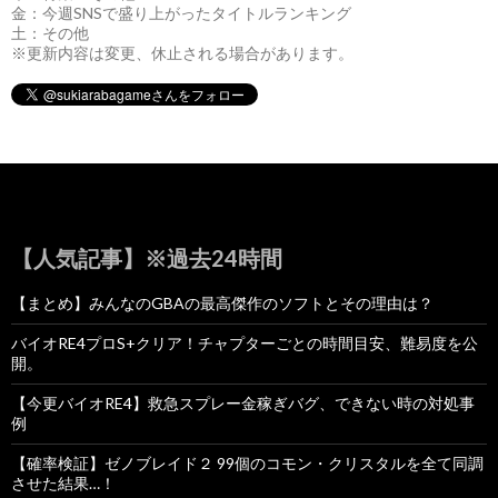
金：今週SNSで盛り上がったタイトルランキング
土：その他
※更新内容は変更、休止される場合があります。
【人気記事】※過去24時間
【まとめ】みんなのGBAの最高傑作のソフトとその理由は？
バイオRE4プロS+クリア！チャプターごとの時間目安、難易度を公
開。
【今更バイオRE4】救急スプレー金稼ぎバグ、できない時の対処事
例
【確率検証】ゼノブレイド２ 99個のコモン・クリスタルを全て同調
させた結果…！