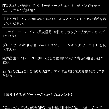
FFX-2ユリパが弱くて｢クリーチャークリエイト｣ がマジで強かっ
た。その４〜完結編〜
【まとめ】PS Vita 知られざる名作、オススメソフトとその感想を教
えてください。
｢ファイアーエムブレム風花雪月｣女性キャラクター人気ランキング
TOP10！
プレイヤーの評価が低いSwitchクソゲーランキング ワースト10を調
べてみた
限界凸旗パイレーツHはRPGとして面白いのか？表現の度合いは？
感想。
Sa･Ga COLLECTIONのサガ2で、アイテム無限化の裏技を試してみ
た結果…！
【通りすがりのゲーマーさんたちのコメント】
PCエンジン不朽の名作RPG「天外魔境II 卍MARU」の面白さって