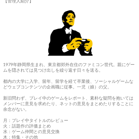
【管理人紹介】
1979年静岡県生まれ、東京都郊外在住のファミコン世代。親にゲー
ムを隠されては見つけ出しを繰り返す日々を送る。
都内の大学に入学、留年、留学を経て卒業後、ソーシャルゲームな
どウェブコンテンツの企画職に従事。一児（娘）の父。
新旧問わず、プレイ中のゲームをレポート、素朴な疑問を抱いては
メンバーに意見を求めたり、ネットの意見をまとめたりすることに
余念がない。
月：プレイ中タイトルのレビュー
火：話題作の評価まとめ
水：ゲーム仲間との意見交換
木：特集・その他