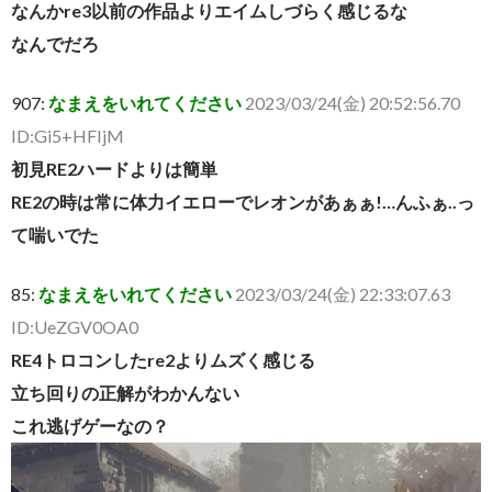
なんかre3以前の作品よりエイムしづらく感じるな
なんでだろ
907:
なまえをいれてください
2023/03/24(金) 20:52:56.70
ID:Gi5+HFIjM
初見RE2ハードよりは簡単
RE2の時は常に体力イエローでレオンがあぁぁ!…んふぁ..っ
て喘いでた
85:
なまえをいれてください
2023/03/24(金) 22:33:07.63
ID:UeZGV0OA0
RE4トロコンしたre2よりムズく感じる
立ち回りの正解がわかんない
これ逃げゲーなの？