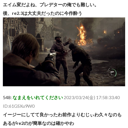
エイム変だよね、プレデターの俺でも難しい。
後、re2.3は大丈夫だったのに今作酔う
548:
なまえをいれてください
2023/03/24(金) 17:58:33.40
ID:61GSXu9W0
イージーにしてて良かったわ前作よりむじぃわ久々なのも
あるがre2のが簡単なのは確かやわ