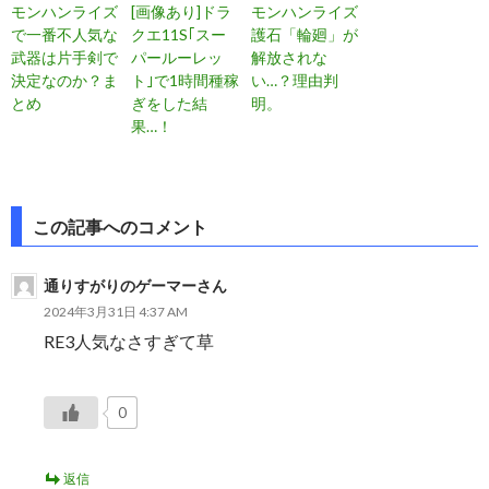
モンハンライズ
[画像あり]ドラ
モンハンライズ
で一番不人気な
クエ11S｢スー
護石「輪廻」が
武器は片手剣で
パールーレッ
解放されな
決定なのか？ま
ト｣で1時間種稼
い…？理由判
とめ
ぎをした結
明。
果…！
投
この記事へのコメント
稿
通りすがりのゲーマーさん
ナ
2024年3月31日 4:37 AM
ビ
RE3人気なさすぎて草
ゲ
ー
0
シ
返信