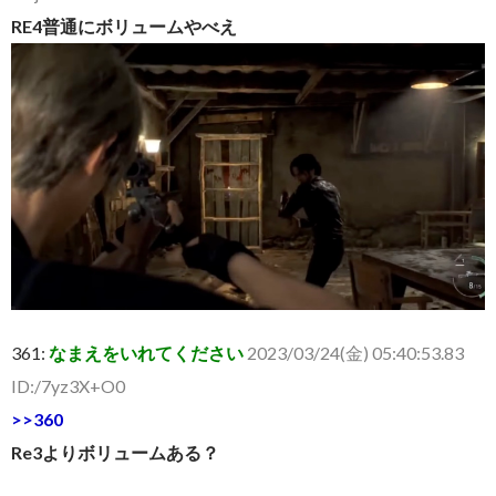
RE4普通にボリュームやべえ
361:
なまえをいれてください
2023/03/24(金) 05:40:53.83
ID:/7yz3X+O0
>>360
Re3よりボリュームある？