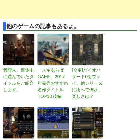
他のゲームの記事もあるよ。
管理人、連休中
「スキあらば
[今更]バイオハ
に遊んでいたタ
GAME」2017
ザード0をプレ
イトルをご紹介
年発売おすすめ
イ。他シリーズ
します。
名作タイトル
に比べて怖さ、
TOP10 後編
楽しさは？