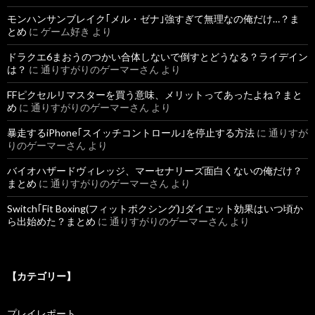
モンハンサンブレイク｢メル・ゼナ｣強すぎて無理なの俺だけ…？ま
とめ
に
ゲーム好き
より
ドラクエ6まおうのつかい合体しないで倒すとどうなる？ライデイン
は？
に
通りすがりのゲーマーさん
より
FFピクセルリマスターを買う意味、メリットってあったよね？まと
め
に
通りすがりのゲーマーさん
より
暴走するiPhone｢スイッチコントロール｣を停止する方法
に
通りすが
りのゲーマーさん
より
バイオハザードヴィレッジ、マーセナリーズ面白くないの俺だけ？
まとめ
に
通りすがりのゲーマーさん
より
Switch｢Fit Boxing(フィットボクシング)｣ダイエット効果はいつ頃か
ら出始めた？まとめ
に
通りすがりのゲーマーさん
より
【カテゴリー】
プレイレポート