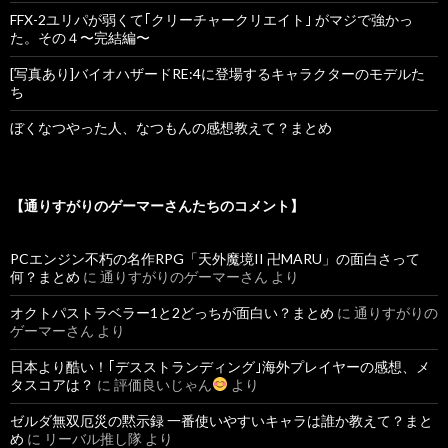
FFX-2ユリパが弱くて｢クリーチャークリエイト｣ がマジで強かっ
た。その４〜完結編〜
[写真あり]バイオハザードRE:4に登場するキャラクターのモデルた
ち
ぼくなつやった人、なつもんの感想教えて？まとめ
【通りすがりのゲーマーさんたちのコメント】
PCエンジン不朽の名作RPG「天外魔境II 卍MARU」の面白さって
何？まとめ
に
通りすがりのゲーマーさん
より
オクトパストラベラー1と2どっちが面白い？まとめ
に
通りすがりの
ゲーマーさん
より
日本より酷い！｢デスストランディング｣海外プレイヤーの感想、メ
タスコアは？
に
評価良いじゃん
より
ゼルダ無双厄災の黙示録 一番使いやすいキャラは誰か教えて？まと
め
に
リーバル推し隊
より