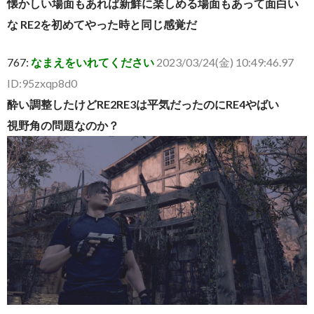
懐かしい場面もあれば新鮮に楽しめる場面もあって面白い
な RE2を初めてやった時と同じ感覚だ
767:
なまえをいれてください
2023/03/24(金) 10:49:46.97
ID:95zxqp8d0
酔い調整したけどRE2RE3は平気だったのにRE4やばい
視野角の問題なのか？