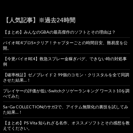
【人気記事】※過去24時間
【まとめ】みんなのGBAの最高傑作のソフトとその理由は？
バイオRE4プロS+クリア！チャプターごとの時間目安、難易度を公
開。
【今更バイオRE4】救急スプレー金稼ぎバグ、できない時の対処事
例
【確率検証】ゼノブレイド２ 99個のコモン・クリスタルを全て同調
させた結果…！
プレイヤーの評価が低いSwitchクソゲーランキング ワースト10を調
べてみた
Sa･Ga COLLECTIONのサガ2で、アイテム無限化の裏技を試してみ
た結果…！
【まとめ】PS Vita 知られざる名作、オススメソフトとその感想を教
えてください。