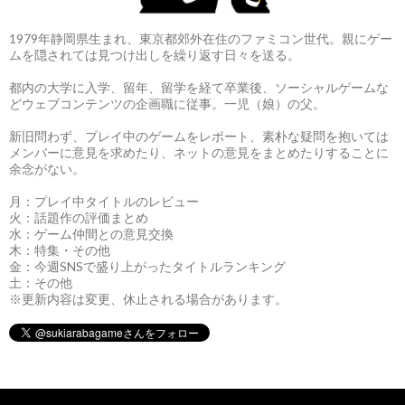
1979年静岡県生まれ、東京都郊外在住のファミコン世代。親にゲー
ムを隠されては見つけ出しを繰り返す日々を送る。
都内の大学に入学、留年、留学を経て卒業後、ソーシャルゲームな
どウェブコンテンツの企画職に従事。一児（娘）の父。
新旧問わず、プレイ中のゲームをレポート、素朴な疑問を抱いては
メンバーに意見を求めたり、ネットの意見をまとめたりすることに
余念がない。
月：プレイ中タイトルのレビュー
火：話題作の評価まとめ
水：ゲーム仲間との意見交換
木：特集・その他
金：今週SNSで盛り上がったタイトルランキング
土：その他
※更新内容は変更、休止される場合があります。