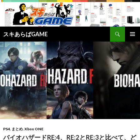
検
スキあらばGAME
索
コ
メインメ
ン
ニュー
テ
ン
ツ
へ
ス
キ
ッ
プ
PS4
,
まとめ
,
Xbox ONE
バイオハザードRE:4、RE:2とRE:3と比べて、ど