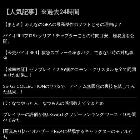
【人気記事】※過去24時間
【まとめ】みんなのGBAの最高傑作のソフトとその理由は？
バイオRE4プロS+クリア！チャプターごとの時間目安、難易度を公
開。
【今更バイオRE4】救急スプレー金稼ぎバグ、できない時の対処事
例
【確率検証】ゼノブレイド２ 99個のコモン・クリスタルを全て同調
させた結果…！
Sa･Ga COLLECTIONのサガ2で、アイテム無限化の裏技を試してみ
た結果…！
ぼくなつやった人、なつもんの感想教えて？まとめ
プレイヤーの評価が低いSwitchクソゲーランキング ワースト10を調
べてみた
[写真あり]バイオハザードRE:4に登場するキャラクターのモデルた
ち