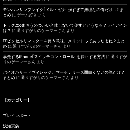
モンハンサンブレイク｢メル・ゼナ｣強すぎて無理なの俺だけ…？ま
とめ
に
ゲーム好き
より
ドラクエ6まおうのつかい合体しないで倒すとどうなる？ライデイン
は？
に
通りすがりのゲーマーさん
より
FFピクセルリマスターを買う意味、メリットってあったよね？まと
め
に
通りすがりのゲーマーさん
より
暴走するiPhone｢スイッチコントロール｣を停止する方法
に
通りすが
りのゲーマーさん
より
バイオハザードヴィレッジ、マーセナリーズ面白くないの俺だけ？
まとめ
に
通りすがりのゲーマーさん
より
【カテゴリー】
プレイレポート
浅知恵袋