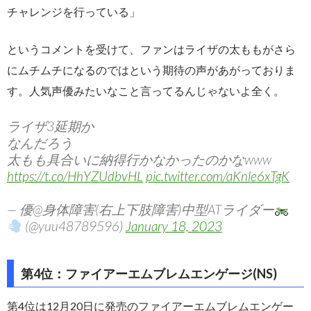
チャレンジを行っている」
というコメントを受けて、ファンはライザの太ももがさら
にムチムチになるのではという期待の声があがっておりま
す。人気声優みたいなこと言ってるんじゃないよ全く。
ライザ3延期か
なんだろう
太もも具合いに納得行かなかったのかなwww
https://t.co/HhYZUdbvHL
pic.twitter.com/aKnle6xTgK
— 優@身体障害(右上下肢障害)中型ATライダー
(@yuu48789596)
January 18, 2023
第4位：ファイアーエムブレムエンゲージ(NS)
第4位は12月20日に発売のファイアーエムブレムエンゲー