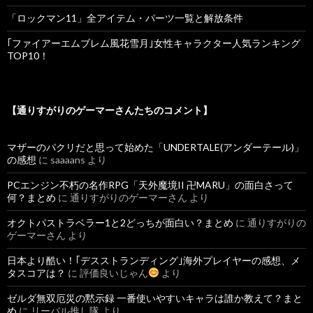
「ロックマン11」全アイテム・パーツ一覧と解放条件
｢ファイアーエムブレム風花雪月｣女性キャラクター人気ランキング
TOP10！
【通りすがりのゲーマーさんたちのコメント】
マザーのパクリだと思って始めた「UNDERTALE(アンダーテール)」
の感想
に
saaaans
より
PCエンジン不朽の名作RPG「天外魔境II 卍MARU」の面白さって
何？まとめ
に
通りすがりのゲーマーさん
より
オクトパストラベラー1と2どっちが面白い？まとめ
に
通りすがりの
ゲーマーさん
より
日本より酷い！｢デスストランディング｣海外プレイヤーの感想、メ
タスコアは？
に
評価良いじゃん
より
ゼルダ無双厄災の黙示録 一番使いやすいキャラは誰か教えて？まと
め
に
リーバル推し隊
より