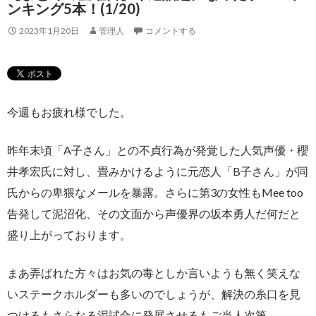
ンキング5本！(1/20)
2023年1月20日
管理人
コメントする
今週もお疲れ様でした。
昨年末頃「A子さん」との不貞行為が発覚した人気声優・櫻
井孝宏氏に対し、畳みかけるように元恋人「B子さん」が同
氏からの卑猥なメールを暴露。さらに第3の女性もMee too
告発して泥沼化、その文面から声優界の坂本勇人だ何だと
盛り上がっております。
まあ弄ばれた方々はお気の毒としか言いようも無く笑えな
いステークホルダーも多いのでしょうが、解決の糸口を見
つけるもさらなる泥試合に発展させるもご当人次第。