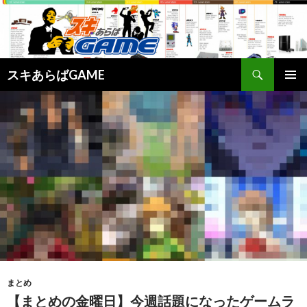
検
スキあらばGAME
索
コ
メインメ
ン
ニュー
テ
ン
ツ
へ
ス
キ
ッ
プ
まとめ
【まとめの金曜日】今週話題になったゲームラ