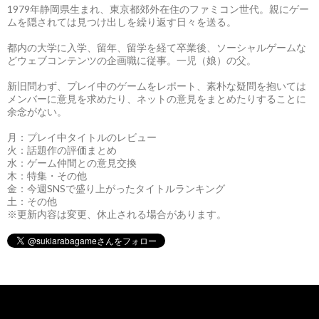
1979年静岡県生まれ、東京都郊外在住のファミコン世代。親にゲー
ムを隠されては見つけ出しを繰り返す日々を送る。
都内の大学に入学、留年、留学を経て卒業後、ソーシャルゲームな
どウェブコンテンツの企画職に従事。一児（娘）の父。
新旧問わず、プレイ中のゲームをレポート、素朴な疑問を抱いては
メンバーに意見を求めたり、ネットの意見をまとめたりすることに
余念がない。
月：プレイ中タイトルのレビュー
火：話題作の評価まとめ
水：ゲーム仲間との意見交換
木：特集・その他
金：今週SNSで盛り上がったタイトルランキング
土：その他
※更新内容は変更、休止される場合があります。