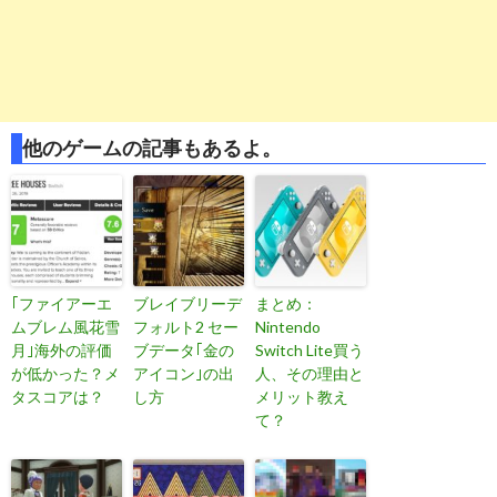
他のゲームの記事もあるよ。
｢ファイアーエ
ブレイブリーデ
まとめ：
ムブレム風花雪
フォルト2 セー
Nintendo
月｣海外の評価
ブデータ｢金の
Switch Lite買う
が低かった？メ
アイコン｣の出
人、その理由と
タスコアは？
し方
メリット教え
て？