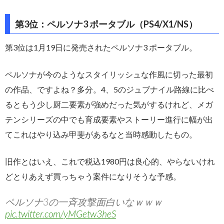
第3位：ペルソナ3 ポータブル（PS4/X1/NS）
第3位は1月19日に発売されたペルソナ3 ポータブル。
ペルソナが今のようなスタイリッシュな作風に切った最初
の作品、ですよね？多分。4、5のジュブナイル路線に比べ
るともう少し厨二要素が強めだった気がするけれど、メガ
テンシリーズの中でも育成要素やストーリー進行に幅が出
てこれはやり込み甲斐があるなと当時感動したもの。
旧作とはいえ、これで税込1980円は良心的、やらないけれ
どとりあえず買っちゃう案件になりそうな予感。
ペルソナ3の一斉攻撃面白いなｗｗｗ
pic.twitter.com/yMGetw3heS