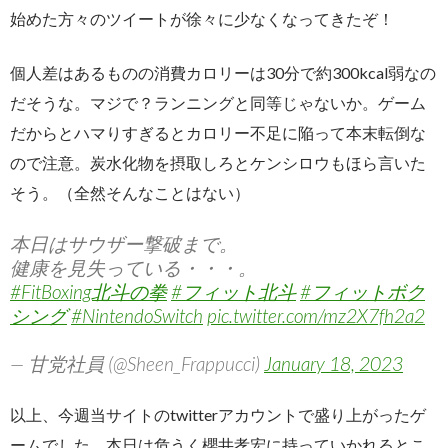
始めた方々のツイートが徐々に少なくなってきたぞ！
個人差はあるものの消費カロリーは30分で約300kcal弱なの
だそうな。マジで？ランニングと同等じゃないか。ゲーム
だからとハマりすぎるとカロリー不足に陥って本末転倒な
ので注意。炭水化物を摂取しろとケンシロウもほら言いた
そう。（全然そんなことはない）
本日はサウザー撃破まで。
健康を見失っている・・・。
#FitBoxing北斗の拳
#フィット北斗
#フィットボク
シング
#NintendoSwitch
pic.twitter.com/mz2X7fh2a2
— 甘党社員 (@Sheen_Frappucci)
January 18, 2023
以上、今週当サイトのtwitterアカウントで盛り上がったゲ
ームでした。本日は危うく櫻井孝宏に持っていかれるとこ