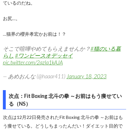
ているのだね。
お尻…。
…猫界の櫻井孝宏かお前は！？
そこで喧嘩やめてもらえませんか？
#猫のいる暮
らし
#ワンピースオデッセイ
pic.twitter.com/2qzIa1kAJA
— あめおんな (@haaar411)
January 18, 2023
次点：Fit Boxing 北斗の拳 ～お前はもう痩せてい
る（NS）
次点は12月22日発売されたFit Boxing 北斗の拳 ～お前はも
う痩せている。どうしちまったんだい！ダイエット目的で