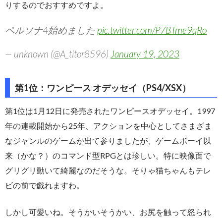
りするのでおすすめですよ。
ペルソナ4始めました
pic.twitter.com/P7BTme9qRo
— unknown (@A_titor8596)
January 19, 2023
第1位：ワンピース オデッセイ（PS4/XSX）
第1位は1月12日に発売されたワンピースオデッセイ。1997
年の連載開始から25年、アクションを中心としてさまざま
なジャンルのゲームが出て参りましたが、ゲームボーイ以
来（かな？）のコマンド型RPGとは珍しい。特に映像面で
グリグリ動いて綺麗なのだそうな。そりゃ猫ちゃんもテレ
ビの前で戯れますわ。
しかし可愛いね。そうかいそうかい、お尻を触って怒られ