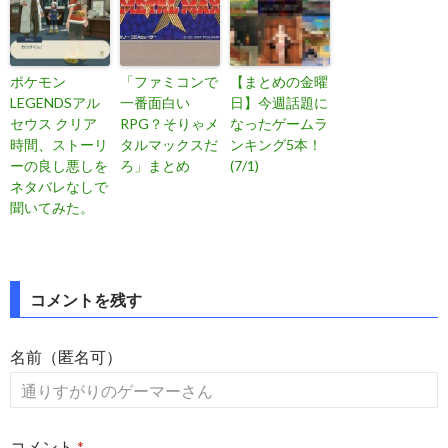
ポケモン
「ファミコンで
【まとめの金曜
LEGENDSアル
一番面白い
日】今週話題に
セウス クリア
RPG？そりゃメ
なったゲームラ
時間、ストーリ
タルマックスだ
ンキング5本！
ーの良し悪しを
ろ」まとめ
(7/1)
ネタバレなしで
聞いてみた。
投
コメントを残す
稿
名前（匿名可）
ナ
ビ
ゲ
コメント
*