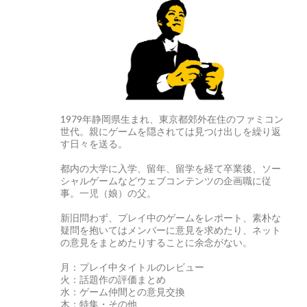
1979年静岡県生まれ、東京都郊外在住のファミコン
世代。親にゲームを隠されては見つけ出しを繰り返
す日々を送る。
都内の大学に入学、留年、留学を経て卒業後、ソー
シャルゲームなどウェブコンテンツの企画職に従
事。一児（娘）の父。
新旧問わず、プレイ中のゲームをレポート、素朴な
疑問を抱いてはメンバーに意見を求めたり、ネット
の意見をまとめたりすることに余念がない。
月：プレイ中タイトルのレビュー
火：話題作の評価まとめ
水：ゲーム仲間との意見交換
木：特集・その他