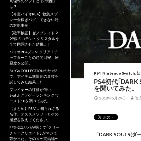
高傑作のソフトとその理由
は？
【今更バイオRE4】救急スプ
レー金稼ぎバグ、できない時
の対処事例
【確率検証】ゼノブレイド２
99個のコモン・クリスタルを
全て同調させた結果…！
バイオRE4プロS+クリア！チ
ャプターごとの時間目安、難
易度を公開。
Sa･Ga COLLECTIONのサガ2
PS4
,
Nintendo Switch
,
知
で、アイテム無限化の裏技を
PS4初代｢DAR
試してみた結果…！
を聞いてみた。
プレイヤーの評価が低い
Switchクソゲーランキング ワ
2018年5月29日
管
ースト10を調べてみた
【まとめ】PS Vita 知られざる
名作、オススメソフトとその
感想を教えてください。
FFX-2ユリパが弱くて｢クリー
チャークリエイト｣ がマジで
「DARK SOULS
強かった。その４〜完結編〜