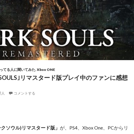
ってる人に聞いてみた
,
Xbox ONE
K SOULS｣リマスタード版プレイ中のファンに感想
理人
コメントする
(ダークソウル)リマスタード版」
が、PS4、Xbox One、PCからリ