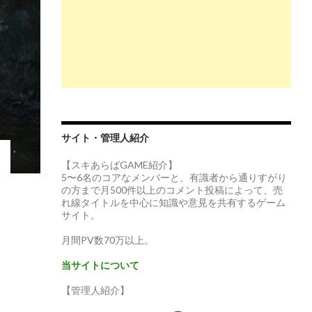
サイト・管理人紹介
【スキあらばGAME紹介】
5〜6名のコアなメンバーと、有識者から通りすがり
の方まで月500件以上のコメント投稿によって、売
れ線タイトルを中心に知識や意見を共有するゲーム
サイト。
月間PV数70万以上。
当サイトについて
【管理人紹介】