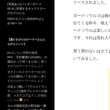
リースされました。
[写真あり]バイオハザード
RE:4に登場するキャラクター
のモデルたち
ダークソウル３は確
PSPのオススメ名作RPGまと
出てくる昨今、敢え
め’08〜’14
ークソウルは楽しい
です、それは恐れ入
【通りすがりのゲーマーさんた
ちのコメント】
買う買わないはさて
PCエンジン不朽の名作
RPG「天外魔境II 卍MARU」の
いてみました。
面白さって何？まとめ
に
通り
すがりのゲーマーさん
より
オクトパストラベラー1と2ど
っちが面白い？まとめ
に
通り
すがりのゲーマーさん
より
日本より酷い！｢デスストラン
ディング｣海外プレイヤーの感
想、メタスコアは？
に
評価良
いじゃん
より
ゼルダ無双厄災の黙示録 一番