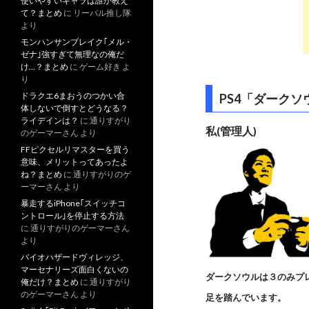
使いやすいキャラは誰か教え
て？まとめ
に
リーバル推し隊
より
モンハンサンブレイク｢メル・
ゼナ｣強すぎて無理なの俺だ
け…？まとめ
に
ゲーム好き
よ
り
ドラクエ6まおうのつかい合
PS4「ダーク
体しないで倒すとどうなる？
ライデインは？
に
通りすがり
私(管理人)
のゲーマーさん
より
FFピクセルリマスターを買う
意味、メリットってあったよ
ね？まとめ
に
通りすがりのゲ
ーマーさん
より
暴走するiPhone｢スイッチコ
ントロール｣を停止する方法
に
通りすがりのゲーマーさん
より
バイオハザードヴィレッジ、
マーセナリーズ面白くないの
ダークソウルは３のみプ
俺だけ？まとめ
に
通りすがり
のゲーマーさん
より
足を踏んでいます。