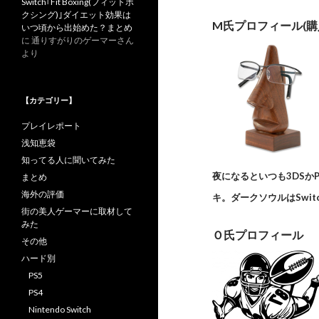
Switch｢Fit Boxing(フィットボ
クシング)｣ダイエット効果は
M氏プロフィール(購
いつ頃から出始めた？まとめ
に
通りすがりのゲーマーさん
より
【カテゴリー】
プレイレポート
浅知恵袋
知ってる人に聞いてみた
夜になるといつも3DSかP
まとめ
海外の評価
キ。ダークソウルはSwi
街の美人ゲーマーに取材して
みた
Ｏ氏プロフィール
その他
ハード別
PS5
PS4
Nintendo Switch