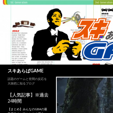
検
スキあらばGAME
索
話題のゲームと世間の反応を
大雑把に知るブログ
【人気記事】※過去
24時間
【まとめ】みんなのGBAの最