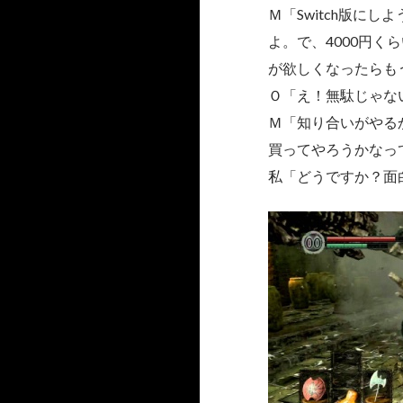
Ｍ「Switch版に
よ。で、4000円く
が欲しくなったらも
Ｏ「え！無駄じゃな
Ｍ「知り合いがやる
買ってやろうかなっ
私「どうですか？面