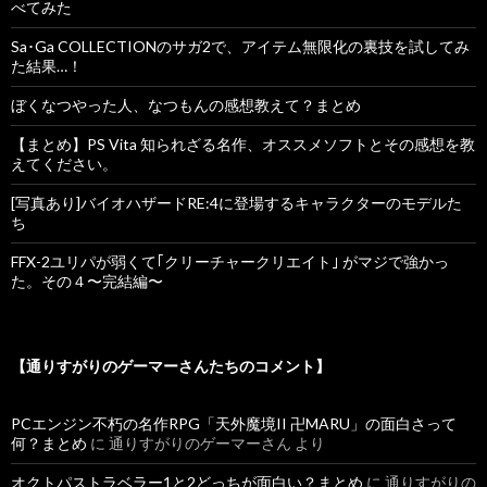
べてみた
Sa･Ga COLLECTIONのサガ2で、アイテム無限化の裏技を試してみ
た結果…！
ぼくなつやった人、なつもんの感想教えて？まとめ
【まとめ】PS Vita 知られざる名作、オススメソフトとその感想を教
えてください。
[写真あり]バイオハザードRE:4に登場するキャラクターのモデルた
ち
FFX-2ユリパが弱くて｢クリーチャークリエイト｣ がマジで強かっ
た。その４〜完結編〜
【通りすがりのゲーマーさんたちのコメント】
PCエンジン不朽の名作RPG「天外魔境II 卍MARU」の面白さって
何？まとめ
に
通りすがりのゲーマーさん
より
オクトパストラベラー1と2どっちが面白い？まとめ
に
通りすがりの