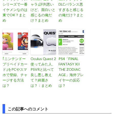
シリーズで一番
ャラ｣評判悪い
DLCバランス悪
イケメンなのは
けど、面白いと
すぎると感じる
東でOK？まと
感じるの俺だ
の俺だけ？まと
め
け？まとめ
め
｢ニンテンドー
Oculus Quest 2
PS4「FINAL
プリペイドカー
使ってみた人、
FANTASY XII
ド｣をPCやスマ
PSVRと比べて
THE ZODIAC
ホで登録、チャ
良し悪し教え
AGE」海外プレ
ージする方法
て？綺麗さ
イヤーの反応
は？
は？：まとめ
は？
投
この記事へのコメント