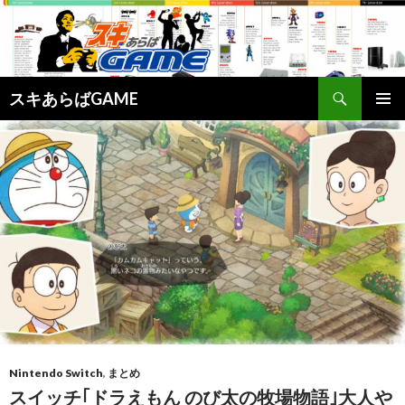
検
スキあらばGAME
索
コ
メインメ
ン
ニュー
テ
ン
ツ
へ
ス
キ
ッ
プ
Nintendo Switch
,
まとめ
スイッチ｢ドラえもん のび太の牧場物語｣大人や