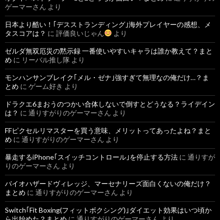
ゲーマーさん
より
日本より酷い！｢デスストランディング｣海外プレイヤーの感想、メ
タスコアは？
に
評価良いじゃん
より
ゼルダ無双厄災の黙示録 一番使いやすいキャラは誰か教えて？まと
め
に
リーバル推し隊
より
モンハンサンブレイク｢メル・ゼナ｣強すぎて無理なの俺だけ…？ま
とめ
に
ゲーム好き
より
ドラクエ6まおうのつかい合体しないで倒すとどうなる？ライデイン
は？
に
通りすがりのゲーマーさん
より
FFピクセルリマスターを買う意味、メリットってあったよね？まと
め
に
通りすがりのゲーマーさん
より
暴走するiPhone｢スイッチコントロール｣を停止する方法
に
通りすが
りのゲーマーさん
より
バイオハザードヴィレッジ、マーセナリーズ面白くないの俺だけ？
まとめ
に
通りすがりのゲーマーさん
より
Switch｢Fit Boxing(フィットボクシング)｣ダイエット効果はいつ頃か
ら出始めた？まとめ
に
通りすがりのゲーマーさん
より