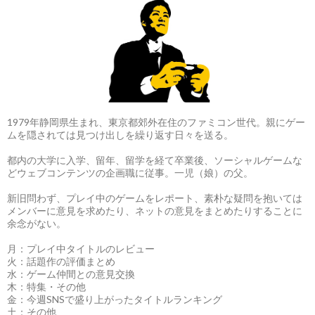
1979年静岡県生まれ、東京都郊外在住のファミコン世代。親にゲー
ムを隠されては見つけ出しを繰り返す日々を送る。
都内の大学に入学、留年、留学を経て卒業後、ソーシャルゲームな
どウェブコンテンツの企画職に従事。一児（娘）の父。
新旧問わず、プレイ中のゲームをレポート、素朴な疑問を抱いては
メンバーに意見を求めたり、ネットの意見をまとめたりすることに
余念がない。
月：プレイ中タイトルのレビュー
火：話題作の評価まとめ
水：ゲーム仲間との意見交換
木：特集・その他
金：今週SNSで盛り上がったタイトルランキング
土：その他