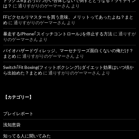
ドラクエ6まおうのつかい合体しないで倒すとどうなる？ライデイン
は？
に
通りすがりのゲーマーさん
より
FFピクセルリマスターを買う意味、メリットってあったよね？まと
め
に
通りすがりのゲーマーさん
より
暴走するiPhone｢スイッチコントロール｣を停止する方法
に
通りすが
りのゲーマーさん
より
バイオハザードヴィレッジ、マーセナリーズ面白くないの俺だけ？
まとめ
に
通りすがりのゲーマーさん
より
Switch｢Fit Boxing(フィットボクシング)｣ダイエット効果はいつ頃か
ら出始めた？まとめ
に
通りすがりのゲーマーさん
より
【カテゴリー】
プレイレポート
浅知恵袋
知ってる人に聞いてみた