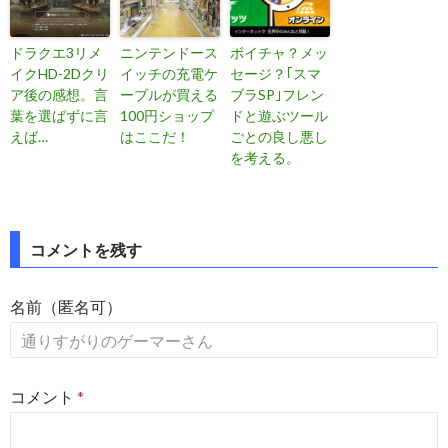
ドラクエ3リメ
ニンテンドース
ボイチャ？メッ
イクHD-2Dクリ
イッチの充電ケ
セージ？｢スマ
ア後の感想。言
ーブルが買える
ブラSP｣フレン
葉を選ばずに言
100円ショップ
ドと遊ぶツール
えば…
はここだ！
ごとの良し悪し
を考える。
投
コメントを残す
稿
名前（匿名可）
ナ
ビ
ゲ
コメント
*
ー