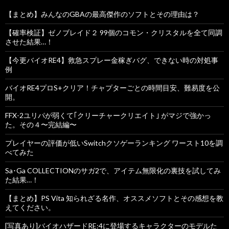
【まとめ】みんなのGBAの最高傑作のソフトとその理由は？
【確率検証】ゼノブレイド２ 99個のコモン・クリスタルを全て同調
させた結果…！
【今更バイオRE4】救急スプレー金稼ぎバグ、できない時の対処事
例
バイオRE4プロS+クリア！チャプターごとの時間目安、難易度を公
開。
FFX-2ユリパが弱くて｢クリーチャークリエイト｣ がマジで強かっ
た。その４〜完結編〜
プレイヤーの評価が低いSwitchクソゲーランキング ワースト10を調
べてみた
Sa･Ga COLLECTIONのサガ2で、アイテム無限化の裏技を試してみ
た結果…！
【まとめ】PS Vita 知られざる名作、オススメソフトとその感想を教
えてください。
[写真あり]バイオハザードRE:4に登場するキャラクターのモデルた