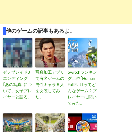
他のゲームの記事もあるよ。
ゼノブレイド3
写真加工アプリ
Switchランキン
エンディング
で有名ゲームの
グ上位｢Human
｢あの写真｣につ
男性キャラ５人
Fall Flat｣ってど
いて、女子プレ
を女装してみ
んなゲーム？プ
イヤーと語る。
た。
レイヤーに聞い
てみた。