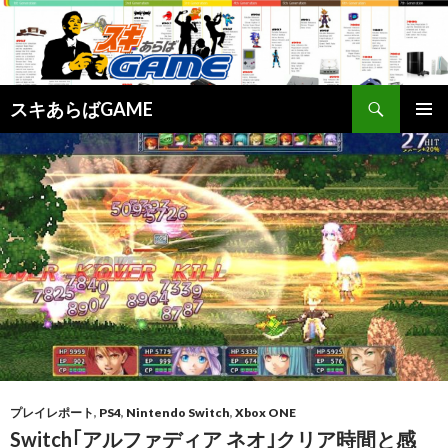
検
スキあらばGAME
索
コ
メインメ
ン
ニュー
テ
ン
ツ
へ
ス
キ
ッ
プ
プレイレポート
,
PS4
,
Nintendo Switch
,
Xbox ONE
Switch｢アルファディア ネオ｣クリア時間と感