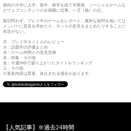
都内の大学に入学、留年、留学を経て卒業後、ソーシャルゲームな
どウェブコンテンツの企画職に従事。一児（娘）の父。
新旧問わず、プレイ中のゲームをレポート、素朴な疑問を抱いては
メンバーに意見を求めたり、ネットの意見をまとめたりすることに
余念がない。
月：プレイ中タイトルのレビュー
火：話題作の評価まとめ
水：ゲーム仲間との意見交換
木：特集・その他
金：今週SNSで盛り上がったタイトルランキング
土：その他
※更新内容は変更、休止される場合があります。
【人気記事】※過去24時間