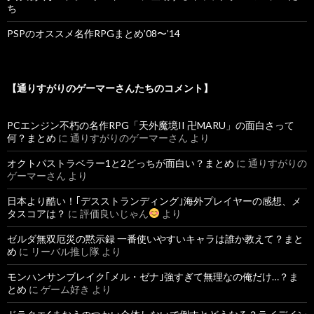
ち
PSPのオススメ名作RPGまとめ’08〜’14
【通りすがりのゲーマーさんたちのコメント】
PCエンジン不朽の名作RPG「天外魔境II 卍MARU」の面白さって
何？まとめ
に
通りすがりのゲーマーさん
より
オクトパストラベラー1と2どっちが面白い？まとめ
に
通りすがりの
ゲーマーさん
より
日本より酷い！｢デスストランディング｣海外プレイヤーの感想、メ
タスコアは？
に
評価良いじゃん
より
ゼルダ無双厄災の黙示録 一番使いやすいキャラは誰か教えて？まと
め
に
リーバル推し隊
より
モンハンサンブレイク｢メル・ゼナ｣強すぎて無理なの俺だけ…？ま
とめ
に
ゲーム好き
より