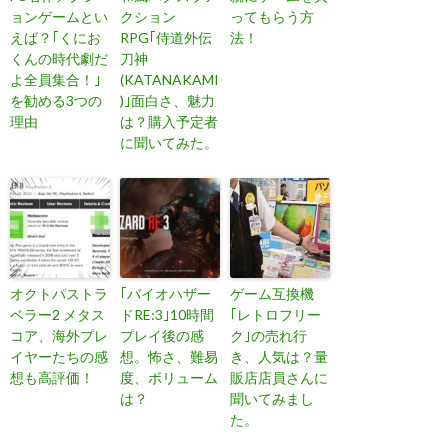
ョンゲームとい
クション
ってもらう方
えば？｢くにお
RPG｢侍道外伝
法！
くんの時代劇だ
刀神
よ全員集合！｣
(KATANAKAMI
を勧める3つの
)｣面白さ、魅力
理由
は？購入予定者
に聞いてみた。
オクトパストラ
｢バイオハザー
ゲーム互換機
ベラー2 メタス
ドRE:3｣10時間
｢レトロフリー
コア、海外プレ
プレイ後の感
ク｣の売れ行
イヤーたちの感
想。怖さ、難易
き、人気は？量
想も高評価！
度、ボリューム
販店店員さんに
は？
聞いてみまし
た。