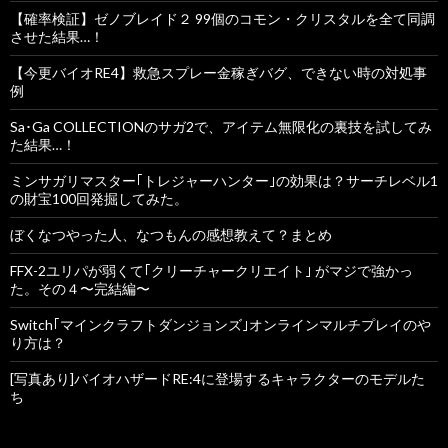
【確率検証】ゼノブレイド２ 99個のコモン・クリスタルを全て同調
させた結果…！
【今更バイオRE4】救急スプレー金稼ぎバグ、できない時の対処事
例
Sa･Ga COLLECTIONのサガ2で、アイテム無限化の裏技を試してみ
た結果…！
ミンサガリマスター｢トレジャーハンター｣の効果は？サーチレベル1
の財宝100回発掘してみた。
ぼくなつやった人、なつもんの感想教えて？まとめ
FFX-2ユリパが弱くて｢クリーチャークリエイト｣ がマジで強かっ
た。その４〜完結編〜
Switch｢マインクラフトダンジョンズ｣オンラインマルチプレイのや
り方は？
[写真あり]バイオハザードRE:4に登場するキャラクターのモデルた
ち