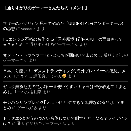
【通りすがりのゲーマーさんたちのコメント】
マザーのパクリだと思って始めた「UNDERTALE(アンダーテール)」
の感想
に
saaaans
より
PCエンジン不朽の名作RPG「天外魔境II 卍MARU」の面白さって
何？まとめ
に
通りすがりのゲーマーさん
より
オクトパストラベラー1と2どっちが面白い？まとめ
に
通りすがりの
ゲーマーさん
より
日本より酷い！｢デスストランディング｣海外プレイヤーの感想、メ
タスコアは？
に
評価良いじゃん
より
ゼルダ無双厄災の黙示録 一番使いやすいキャラは誰か教えて？まと
め
に
リーバル推し隊
より
モンハンサンブレイク｢メル・ゼナ｣強すぎて無理なの俺だけ…？ま
とめ
に
ゲーム好き
より
ドラクエ6まおうのつかい合体しないで倒すとどうなる？ライデイン
は？
に
通りすがりのゲーマーさん
より