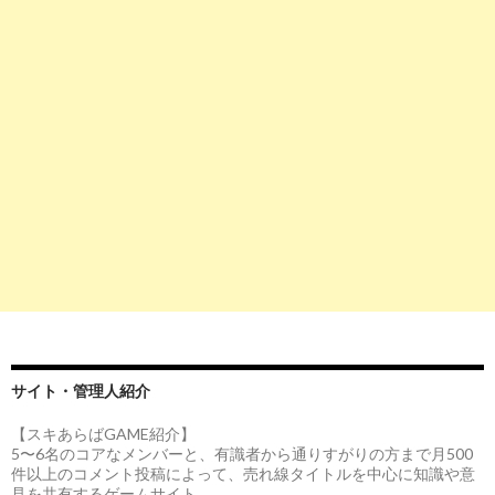
サイト・管理人紹介
【スキあらばGAME紹介】
5〜6名のコアなメンバーと、有識者から通りすがりの方まで月500
件以上のコメント投稿によって、売れ線タイトルを中心に知識や意
見を共有するゲームサイト。