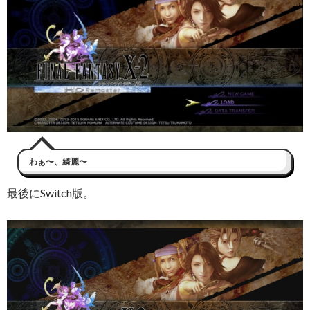
わぁ〜、綺麗〜
最後にSwitch版。