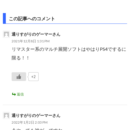
投
この記事へのコメント
稿
通りすがりのゲーマーさん
ナ
2021年12月8日 1:31 PM
ビ
リマスター系のマルチ展開ソフトはやはりPS4でするに
ゲ
限る！！
ー
シ
+2
ョ
返信
ン
通りすがりのゲーマーさん
2022年1月2日 2:03 PM