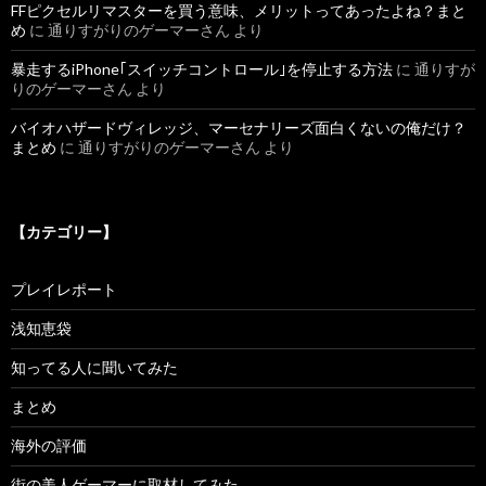
FFピクセルリマスターを買う意味、メリットってあったよね？まと
め
に
通りすがりのゲーマーさん
より
暴走するiPhone｢スイッチコントロール｣を停止する方法
に
通りすが
りのゲーマーさん
より
バイオハザードヴィレッジ、マーセナリーズ面白くないの俺だけ？
まとめ
に
通りすがりのゲーマーさん
より
【カテゴリー】
プレイレポート
浅知恵袋
知ってる人に聞いてみた
まとめ
海外の評価
街の美人ゲーマーに取材してみた