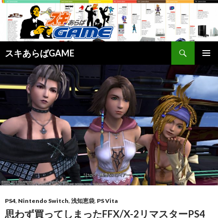
検
スキあらばGAME
索
コ
メインメ
ン
ニュー
テ
ン
ツ
へ
ス
キ
ッ
プ
PS4
,
Nintendo Switch
,
浅知恵袋
,
PS Vita
思わず買ってしまったFFX/X-2リマスターPS4