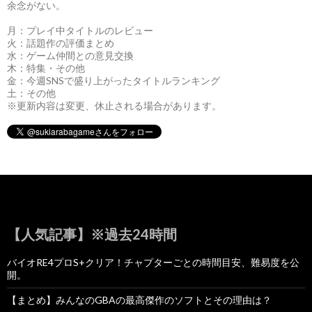
余念がない。
月：プレイ中タイトルのレビュー
火：話題作の評価まとめ
水：ゲーム仲間との意見交換
木：特集・その他
金：今週SNSで盛り上がったタイトルランキング
土：その他
※更新内容は変更、休止される場合があります。
【人気記事】※過去24時間
バイオRE4プロS+クリア！チャプターごとの時間目安、難易度を公
開。
【まとめ】みんなのGBAの最高傑作のソフトとその理由は？