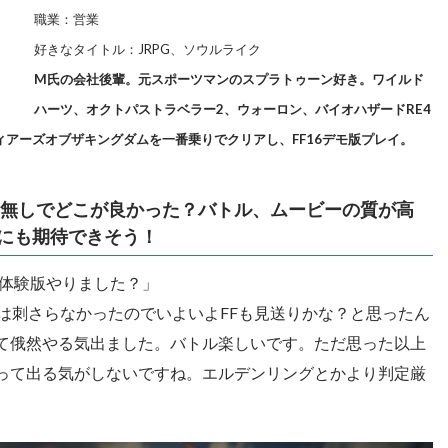
職業：営業
好きなタイトル：JRPG、ソウルライク
M氏の会社後輩。元スポーツマンのスプラトゥーン好き。ワイルド
ハーツ、オクトパストラベラー2、ウォーロン、バイオハザードRE4
アーズオブザキングダムを一番乗りでクリアし、FF16デモ版プレイ。
バレ無しでどこが良かった？バトル、ムービーの質が高
にも期待できそう！
6体験版やりました？」
5は刺さらなかったのでいよいよFFも見送りかな？と思ったん
て俄然やる気出ました。バトル楽しいです。ただ思った以上
って出る気がしないですね。エルデンリングとかより判定厳