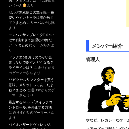
想、メタスコアは？
に
評価良
いじゃん
より
ゼルダ無双厄災の黙示録 一番
使いやすいキャラは誰か教え
て？まとめ
に
リーバル推し隊
より
モンハンサンブレイク｢メル・
ゼナ｣強すぎて無理なの俺だ
メンバー紹介
け…？まとめ
に
ゲーム好き
よ
り
ドラクエ6まおうのつかい合
管理人
体しないで倒すとどうなる？
ライデインは？
に
通りすがり
のゲーマーさん
より
FFピクセルリマスターを買う
意味、メリットってあったよ
ね？まとめ
に
通りすがりのゲ
ーマーさん
より
暴走するiPhone｢スイッチコ
ントロール｣を停止する方法
に
通りすがりのゲーマーさん
より
やなど、レガシーなゲー
バイオハザードヴィレッジ、
ィアーズオブザキングダ