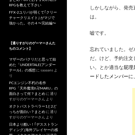
RPGを教えて下さい
しかしながら、発売
FFX-2ユリパが弱くて｢クリー
は。
チャークリエイト｣ がマジで
強かった。その４〜完結編〜
嘘です。
【通りすがりのゲーマーさんた
忘れていました。ゼ
ちのコメント】
だ。けど、予約注文
マザーのパクリだと思って始
めた「UNDERTALE(アンダー
い。とか適当な
屁理
テール)」の感想
に
saaaans
よ
り
ードしたメンバーに
PCエンジン不朽の名作
RPG「天外魔境II 卍MARU」の
面白さって何？まとめ
に
通り
すがりのゲーマーさん
より
オクトパストラベラー1と2ど
っちが面白い？まとめ
に
通り
すがりのゲーマーさん
より
日本より酷い！｢デスストラン
ディング｣海外プレイヤーの感