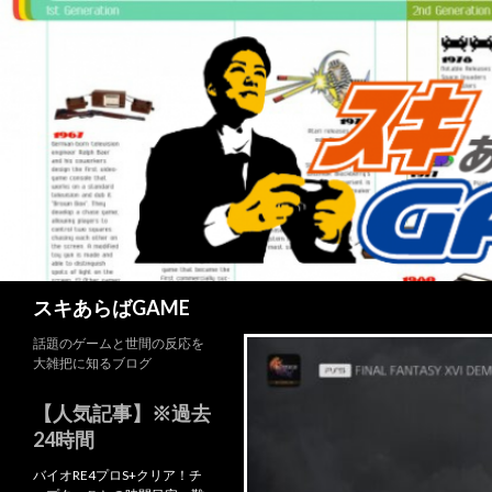
検
スキあらばGAME
索
話題のゲームと世間の反応を
大雑把に知るブログ
【人気記事】※過去
24時間
バイオRE4プロS+クリア！チ