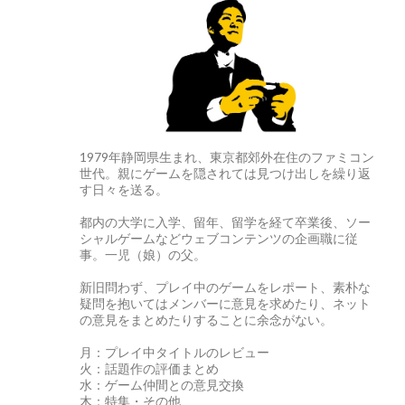
1979年静岡県生まれ、東京都郊外在住のファミコン
世代。親にゲームを隠されては見つけ出しを繰り返
す日々を送る。
都内の大学に入学、留年、留学を経て卒業後、ソー
シャルゲームなどウェブコンテンツの企画職に従
事。一児（娘）の父。
新旧問わず、プレイ中のゲームをレポート、素朴な
疑問を抱いてはメンバーに意見を求めたり、ネット
の意見をまとめたりすることに余念がない。
月：プレイ中タイトルのレビュー
火：話題作の評価まとめ
水：ゲーム仲間との意見交換
木：特集・その他