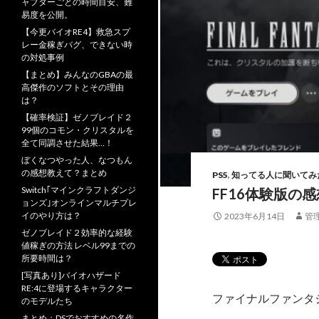
ャプターごとの時間目安、難
易度を公開。
【今更バイオRE4】救急スプ
レー金稼ぎバグ、できない時
の対処事例
【まとめ】みんなのGBAの最
高傑作のソフトとその理由
は？
【確率検証】ゼノブレイド２
99個のコモン・クリスタルを
全て同調させた結果…！
ぼくなつやった人、なつもん
の感想教えて？まとめ
PS5
,
知ってる人に聞いてみ
Switch｢マインクラフトダンジ
FF16体験版の
ョンズ｣オンラインマルチプレ
イのやり方は？
2023年6月14日
管
ゼノブレイド２効率的な経験
値稼ぎの方法 レベル99までの
所要時間は？
[写真あり]バイオハザード
RE:4に登場するキャラクター
ファイナルファンタ
のモデルたち
まとめ：DSでおすすめの名作