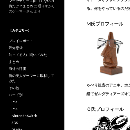
マーセナリーズ面白くないの
俺だけ？まとめ
に
通りすがり
る。何をやっているのだ
のゲーマーさん
より
M氏プロフィール
【カテゴリー】
プレイレポート
浅知恵袋
知ってる人に聞いてみた
まとめ
海外の評価
街の美人ゲーマーに取材して
みた
ゃべり担当のアニキ。ホ
その他
経てゼルダティアーズオブ
ハード別
PS5
Ｏ氏プロフィール
PS4
Nintendo Switch
3DS
PS Vita