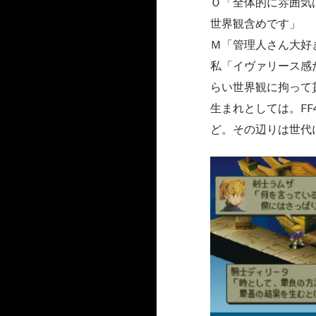
Ｏ「全体的に雰囲気
世界観含めです」
Ｍ「管理人さん大好
私「イヴァリース感
らい世界観に拘って
生まれとしては。F
ど。その辺りは世代