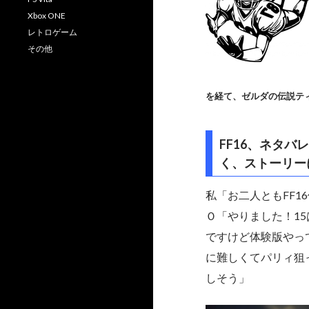
Xbox ONE
レトロゲーム
その他
を経て、ゼルダの伝説ティ
FF16、ネタ
く、ストーリー
私「お二人ともFF1
Ｏ「やりました！1
ですけど体験版やっ
に難しくてパリィ狙
しそう」