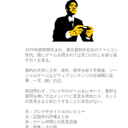
1979年静岡県生まれ、東京都郊外在住のファミコン
世代。親にゲームを隠されては見つけ出しを繰り返
す日々を送る。
都内の大学に入学、留年、留学を経て卒業後、ソー
シャルゲームなどウェブコンテンツの企画職に従
事。一児（娘）の父。
新旧問わず、プレイ中のゲームをレポート、素朴な
疑問を抱いてはメンバーに意見を求めたり、ネット
の意見をまとめたりすることに余念がない。
月：プレイ中タイトルのレビュー
火：話題作の評価まとめ
水：ゲーム仲間との意見交換
木：特集・その他