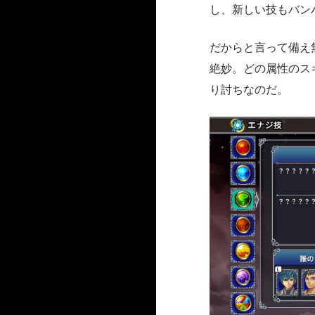
し、新しい技もバン
だからと言って備え
絶妙。どの属性のス
り討ちなのだ。