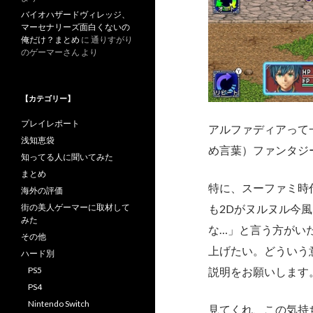
バイオハザードヴィレッジ、
マーセナリーズ面白くないの
俺だけ？まとめ
に
通りすがり
のゲーマーさん
より
【カテゴリー】
プレイレポート
アルファディアって
浅知恵袋
め言葉）ファンタジ
知ってる人に聞いてみた
まとめ
特に、スーファミ時
海外の評価
街の美人ゲーマーに取材して
も2Dがヌルヌル今
みた
な…」と言う方がい
その他
上げたい。どういう
ハード別
PS5
説明をお願いします
PS4
Nintendo Switch
見てくれ、この気持