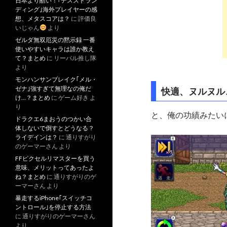
日本より酷い！｢デスストラン
ディング｣海外プレイヤーの感
想、メタスコアは？
に
評価良
いじゃん
より
ゼルダ無双厄災の黙示録 一番
使いやすいキャラは誰か教え
て？まとめ
に
リーバル推し隊
より
モンハンサンブレイク｢メル・
ゼナ｣強すぎて無理なの俺だ
快適、ヌルヌル、
け…？まとめ
に
ゲーム好き
よ
り
と、俺の功績みたい
ドラクエ6まおうのつかい合
体しないで倒すとどうなる？
ライデインは？
に
通りすがり
のゲーマーさん
より
FFピクセルリマスターを買う
意味、メリットってあったよ
ね？まとめ
に
通りすがりのゲ
ーマーさん
より
暴走するiPhone｢スイッチコ
ントロール｣を停止する方法
に
通りすがりのゲーマーさん
より