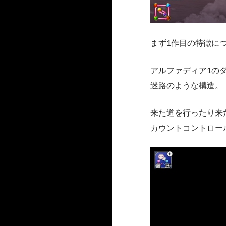
まず1作目の特徴に
アルファディア1の
迷路のような構造。
来た道を行ったり来
カウントコントロー