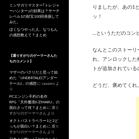
ミンサガリマスター｢トレジャ
りましたが、あの1
ーハンター｣の効果は？サーチ
ッ！
レベル1の財宝100回発掘して
みた。
ぼくなつやった人、なつもん
…というただのコン
の感想教えて？まとめ
なんとこのストーリー
【通りすがりのゲーマーさんた
れ、アンロックした
ちのコメント】
トが追加されている
マザーのパクリだと思って始
めた「UNDERTALE(アンダー
テール)」の感想
に
saaaans
よ
どうだ、褒めてくれ
り
PCエンジン不朽の名作
RPG「天外魔境II 卍MARU」の
面白さって何？まとめ
に
通り
すがりのゲーマーさん
より
オクトパストラベラー1と2ど
っちが面白い？まとめ
に
通り
すがりのゲーマーさん
より