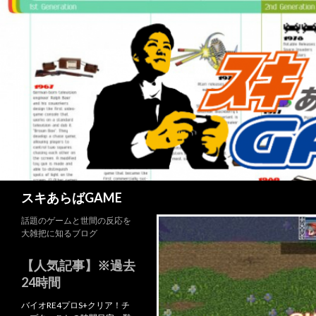
検
スキあらばGAME
索
話題のゲームと世間の反応を
大雑把に知るブログ
【人気記事】※過去
24時間
バイオRE4プロS+クリア！チ