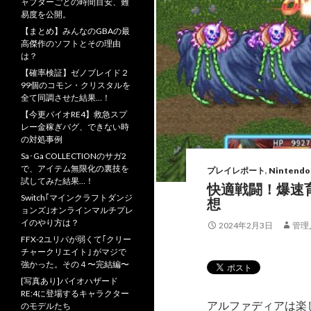
ャプターごとの時間目安、難
易度を公開。
【まとめ】みんなのGBAの最
高傑作のソフトとその理由
は？
【確率検証】ゼノブレイド２
99個のコモン・クリスタルを
全て同調させた結果…！
【今更バイオRE4】救急スプ
レー金稼ぎバグ、できない時
の対処事例
Sa･Ga COLLECTIONのサガ2
で、アイテム無限化の裏技を
プレイレポート
,
Nintendo
試してみた結果…！
快適戦闘！爆速育成
Switch｢マインクラフトダンジ
想
ョンズ｣オンラインマルチプレ
イのやり方は？
2024年2月3日
管理
FFX-2ユリパが弱くて｢クリー
チャークリエイト｣ がマジで
強かった。その４〜完結編〜
[写真あり]バイオハザード
RE:4に登場するキャラクター
アルファディアは楽
のモデルたち