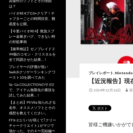
高傑作のソフトとその理由
は？
バイオRE4プロS+クリア！チ
ャプターごとの時間目安、難
易度を公開。
【今更バイオRE4】救急スプ
レー金稼ぎバグ、できない時
の対処事例
【確率検証】ゼノブレイド２
99個のコモン・クリスタルを
全て同調させた結果…！
プレイヤーの評価が低い
Switchクソゲーランキング ワ
プレイレポート
,
Nintendo
ースト10を調べてみた
【近況報告】現
Sa･Ga COLLECTIONのサガ2
で、アイテム無限化の裏技を
2024年12月16日
管
試してみた結果…！
【まとめ】PS Vita 知られざる
名作、オススメソフトとその
感想を教えてください。
FFX-2ユリパが弱くて｢クリー
皆様ご機嫌いかがで
チャークリエイト｣ がマジで
強かった。その４〜完結編〜