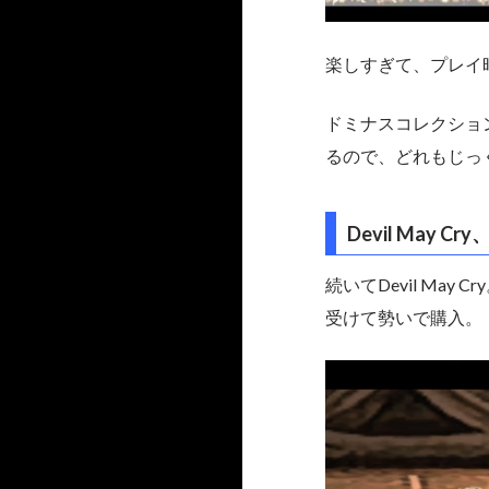
楽しすぎて、プレイ
ドミナスコレクショ
るので、どれもじっ
Devil May
続いてDevil May
受けて勢いで購入。（鬼