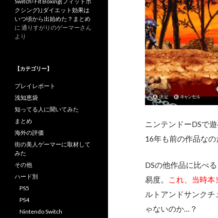
Switch｢Fit Boxing(フィットボ
クシング)｣ダイエット効果は
いつ頃から出始めた？まとめ
に
通りすがりのゲーマーさん
より
【カテゴリー】
プレイレポート
浅知恵袋
知ってる人に聞いてみた
まとめ
ニンテンドーDSで
海外の評価
16年も前の作品な
街の美人ゲーマーに取材して
みた
DSの他作品に比べ
その他
ハード別
易度。
これ、当時本
PS5
ルトアンドサンクチ
PS4
ゃないのか…？
Nintendo Switch