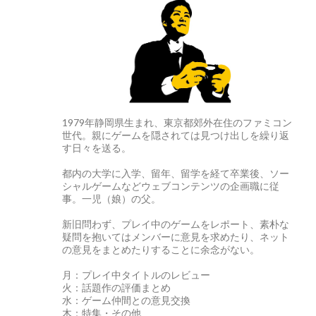
1979年静岡県生まれ、東京都郊外在住のファミコン
世代。親にゲームを隠されては見つけ出しを繰り返
す日々を送る。
都内の大学に入学、留年、留学を経て卒業後、ソー
シャルゲームなどウェブコンテンツの企画職に従
事。一児（娘）の父。
新旧問わず、プレイ中のゲームをレポート、素朴な
疑問を抱いてはメンバーに意見を求めたり、ネット
の意見をまとめたりすることに余念がない。
月：プレイ中タイトルのレビュー
火：話題作の評価まとめ
水：ゲーム仲間との意見交換
木：特集・その他