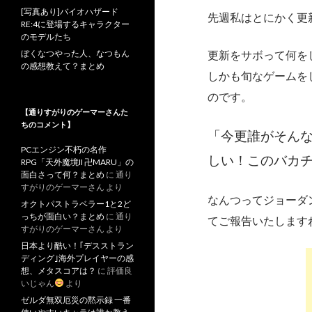
[写真あり]バイオハザード
先週私はとにかく更
RE:4に登場するキャラクター
のモデルたち
ぼくなつやった人、なつもん
更新をサボって何を
の感想教えて？まとめ
しかも旬なゲームを
のです。
【通りすがりのゲーマーさんた
ちのコメント】
「今更誰がそん
PCエンジン不朽の名作
しい！このバカ
RPG「天外魔境II 卍MARU」の
面白さって何？まとめ
に
通り
すがりのゲーマーさん
より
なんつってジョーダ
オクトパストラベラー1と2ど
っちが面白い？まとめ
に
通り
てご報告いたします
すがりのゲーマーさん
より
日本より酷い！｢デスストラン
ディング｣海外プレイヤーの感
想、メタスコアは？
に
評価良
いじゃん
より
ゼルダ無双厄災の黙示録 一番