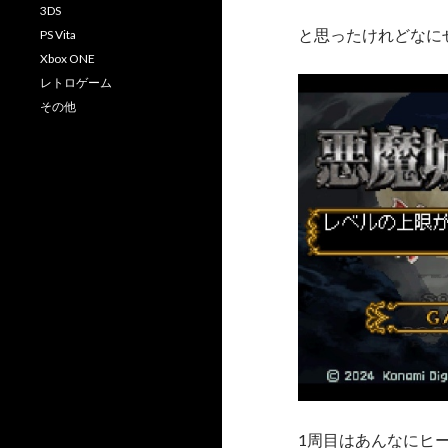
3DS
と思ったけれどなに
PS Vita
Xbox ONE
レトロゲーム
その他
1周目はあんなにヒ