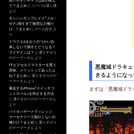
使いやすいキャラは誰か教え
て？まとめ
に
リーバル推し隊
より
モンハンサンブレイク｢メル・
ゼナ｣強すぎて無理なの俺だ
け…？まとめ
に
ゲーム好き
よ
り
ドラクエ6まおうのつかい合
体しないで倒すとどうなる？
ライデインは？
に
通りすがり
のゲーマーさん
より
FFピクセルリマスターを買う
悪魔城ドラキュ
意味、メリットってあったよ
きるようになっ
ね？まとめ
に
通りすがりのゲ
ーマーさん
より
暴走するiPhone｢スイッチコ
まずは「悪魔城ドラ
ントロール｣を停止する方法
に
通りすがりのゲーマーさん
より
バイオハザードヴィレッジ、
マーセナリーズ面白くないの
俺だけ？まとめ
に
通りすがり
のゲーマーさん
より