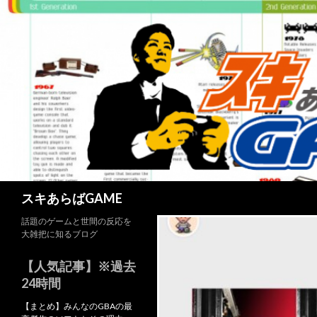
検
スキあらばGAME
索
話題のゲームと世間の反応を
大雑把に知るブログ
【人気記事】※過去
24時間
【まとめ】みんなのGBAの最