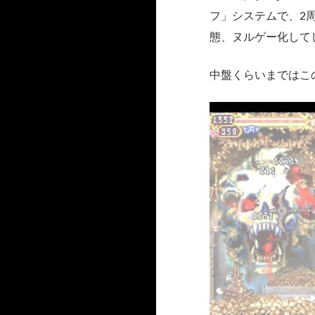
フ」システムで、2周
態、ヌルゲー化して
中盤くらいまではこ