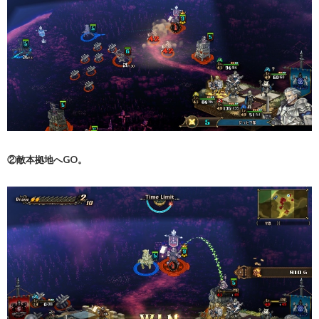
②敵本拠地へGO。