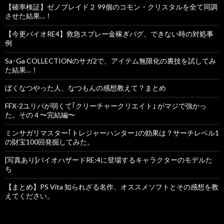
【確率検証】ゼノブレイド２ 99個のコモン・クリスタルを全て同調
させた結果…！
【今更バイオRE4】救急スプレー金稼ぎバグ、できない時の対処事
例
Sa･Ga COLLECTIONのサガ2で、アイテム無限化の裏技を試してみ
た結果…！
ぼくなつやった人、なつもんの感想教えて？まとめ
FFX-2ユリパが弱くて｢クリーチャークリエイト｣ がマジで強かっ
た。その４〜完結編〜
ミンサガリマスター｢トレジャーハンター｣の効果は？サーチレベル1
の財宝100回発掘してみた。
[写真あり]バイオハザードRE:4に登場するキャラクターのモデルた
ち
【まとめ】PS Vita 知られざる名作、オススメソフトとその感想を教
えてください。