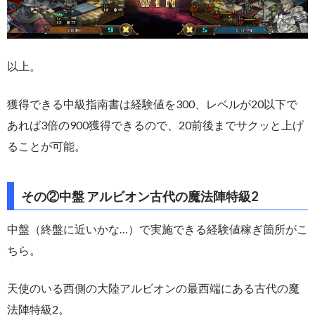
以上。
獲得できる中級指南書は経験値を300、レベルが20以下で
あれば3倍の900獲得できるので、20前後までサクッと上げ
ることが可能。
その②中盤 アルビオン古代の魔法陣特級2
中盤（終盤に近いかな…）で実施できる経験値稼ぎ箇所がこ
ちら。
天使のいる西側の大陸アルビオンの最西端にある古代の魔
法陣特級2。