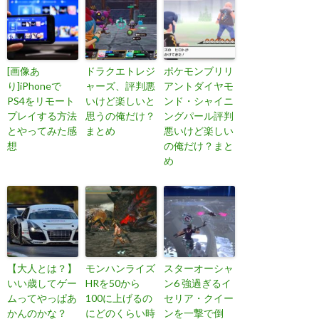
[画像あ
ドラクエトレジ
ポケモンブリリ
り]iPhoneで
ャーズ、評判悪
アントダイヤモ
PS4をリモート
いけど楽しいと
ンド・シャイニ
プレイする方法
思うの俺だけ？
ングパール評判
とやってみた感
まとめ
悪いけど楽しい
想
の俺だけ？まと
め
【大人とは？】
モンハンライズ
スターオーシャ
いい歳してゲー
HRを50から
ン6 強過ぎるイ
ムってやっぱあ
100に上げるの
セリア・クイー
かんのかな？
にどのくらい時
ンを一撃で倒