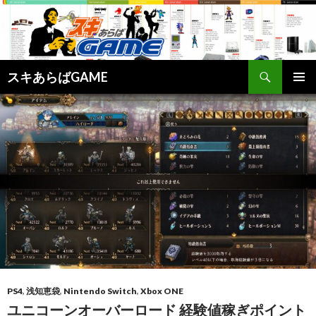
検
スキあらばGAME
索
コ
メインメ
ン
ニュー
テ
ン
ツ
へ
ス
キ
ッ
プ
PS4
,
浅知恵袋
,
Nintendo Switch
,
Xbox ONE
ユニコーンオーバーロード 経験値稼ぎポイント