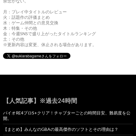
余念がない。
月：プレイ中タイトルのレビュー
火：話題作の評価まとめ
水：ゲーム仲間との意見交換
木：特集・その他
金：今週SNSで盛り上がったタイトルランキング
土：その他
※更新内容は変更、休止される場合があります。
【人気記事】※過去24時間
バイオRE4プロS+クリア！チャプターごとの時間目安、難易度を公
開。
【まとめ】みんなのGBAの最高傑作のソフトとその理由は？