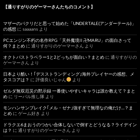
【通りすがりのゲーマーさんたちのコメント】
マザーのパクリだと思って始めた「UNDERTALE(アンダーテール)」
の感想
に
saaaans
より
PCエンジン不朽の名作RPG「天外魔境II 卍MARU」の面白さって
何？まとめ
に
通りすがりのゲーマーさん
より
オクトパストラベラー1と2どっちが面白い？まとめ
に
通りすがりの
ゲーマーさん
より
日本より酷い！｢デスストランディング｣海外プレイヤーの感想、メ
タスコアは？
に
評価良いじゃん
より
ゼルダ無双厄災の黙示録 一番使いやすいキャラは誰か教えて？まと
め
に
リーバル推し隊
より
モンハンサンブレイク｢メル・ゼナ｣強すぎて無理なの俺だけ…？ま
とめ
に
ゲーム好き
より
ドラクエ6まおうのつかい合体しないで倒すとどうなる？ライデイン
は？
に
通りすがりのゲーマーさん
より