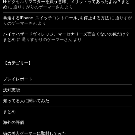
FFピクセルリマスターを買う意味、メリットってあったよね？まと
め
に
通りすがりのゲーマーさん
より
暴走するiPhone｢スイッチコントロール｣を停止する方法
に
通りすが
りのゲーマーさん
より
バイオハザードヴィレッジ、マーセナリーズ面白くないの俺だけ？
まとめ
に
通りすがりのゲーマーさん
より
【カテゴリー】
プレイレポート
浅知恵袋
知ってる人に聞いてみた
まとめ
海外の評価
街の美人ゲーマーに取材してみた