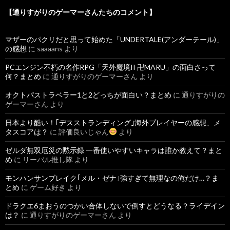
【通りすがりのゲーマーさんたちのコメント】
マザーのパクリだと思って始めた「UNDERTALE(アンダーテール)」
の感想
に
saaaans
より
PCエンジン不朽の名作RPG「天外魔境II 卍MARU」の面白さって
何？まとめ
に
通りすがりのゲーマーさん
より
オクトパストラベラー1と2どっちが面白い？まとめ
に
通りすがりの
ゲーマーさん
より
日本より酷い！｢デスストランディング｣海外プレイヤーの感想、メ
タスコアは？
に
評価良いじゃん
より
ゼルダ無双厄災の黙示録 一番使いやすいキャラは誰か教えて？まと
め
に
リーバル推し隊
より
モンハンサンブレイク｢メル・ゼナ｣強すぎて無理なの俺だけ…？ま
とめ
に
ゲーム好き
より
ドラクエ6まおうのつかい合体しないで倒すとどうなる？ライデイン
は？
に
通りすがりのゲーマーさん
より