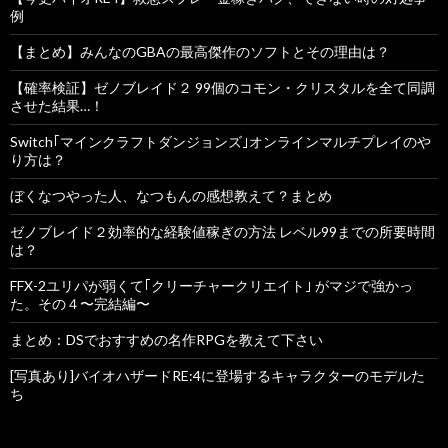
例
【まとめ】みんなのGBAの最高傑作のソフトとその理由は？
【確率検証】ゼノブレイド２ 99個のコモン・クリスタルを全て同調
させた結果…！
Switch｢マインクラフトダンジョンズ｣オンラインマルチプレイのや
り方は？
ぼくなつやった人、なつもんの感想教えて？まとめ
ゼノブレイド２効率的な経験値稼ぎの方法 レベル99までの所要時間
は？
FFX-2ユリパが弱くて｢クリーチャークリエイト｣ がマジで強かっ
た。その４〜完結編〜
まとめ：DSでおすすめの名作RPGを教えて下さい
[写真あり]バイオハザードRE:4に登場するキャラクターのモデルた
ち