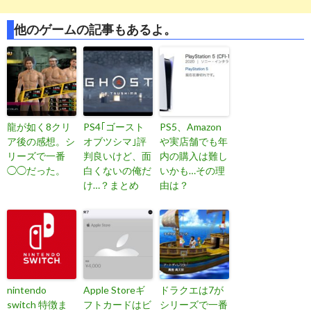
他のゲームの記事もあるよ。
龍が如く8クリ
PS4｢ゴースト
PS5、Amazon
ア後の感想。シ
オブツシマ｣評
や実店舗でも年
リーズで一番
判良いけど、面
内の購入は難し
◯◯だった。
白くないの俺だ
いかも…その理
け…？まとめ
由は？
nintendo
Apple Storeギ
ドラクエは7が
switch 特徴ま
フトカードはビ
シリーズで一番