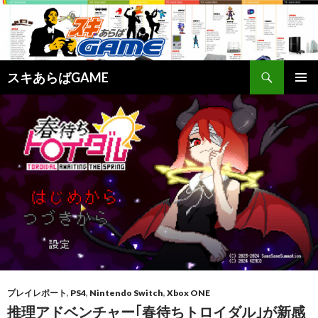
検
スキあらばGAME
索
コ
メインメ
ン
ニュー
テ
ン
ツ
へ
ス
キ
ッ
プ
プレイレポート
,
PS4
,
Nintendo Switch
,
Xbox ONE
推理アドベンチャー｢春待ちトロイダル｣が新感