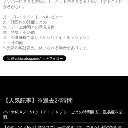
メンバーに意見を求めたり、ネットの意見をまとめたりすることに
余念がない。
月：プレイ中タイトルのレビュー
火：話題作の評価まとめ
水：ゲーム仲間との意見交換
木：特集・その他
金：今週SNSで盛り上がったタイトルランキング
土：その他
※更新内容は変更、休止される場合があります。
【人気記事】※過去24時間
バイオRE4プロS+クリア！チャプターごとの時間目安、難易度を公
開。
【今更バイオRE4】救急スプレー金稼ぎバグ、できない時の対処事