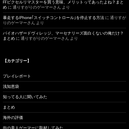
FFピクセルリマスターを買う意味、メリットってあったよね？まと
め
に
通りすがりのゲーマーさん
より
暴走するiPhone｢スイッチコントロール｣を停止する方法
に
通りすが
りのゲーマーさん
より
バイオハザードヴィレッジ、マーセナリーズ面白くないの俺だけ？
まとめ
に
通りすがりのゲーマーさん
より
【カテゴリー】
プレイレポート
浅知恵袋
知ってる人に聞いてみた
まとめ
海外の評価
街の美人ゲーマーに取材してみた