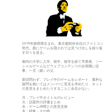
1979年静岡県生まれ、東京都郊外在住のファミコン
世代。親にゲームを隠されては見つけ出しを繰り返
す日々を送る。
都内の大学に入学、留年、留学を経て卒業後、ソー
シャルゲームなどウェブコンテンツの企画職に従
事。一児（娘）の父。
新旧問わず、プレイ中のゲームをレポート、素朴な
疑問を抱いてはメンバーに意見を求めたり、ネット
の意見をまとめたりすることに余念がない。
月：プレイ中タイトルのレビュー
火：話題作の評価まとめ
水：ゲーム仲間との意見交換
木：特集・その他