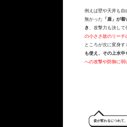
例えば壁や天井も自
無かった
「盾」が着
き
、攻撃力も決して
の小ささ故のリーチ
ところが次に変身す
も使え、その上水中
への攻撃や防御に弱
姿が変わるにつれて