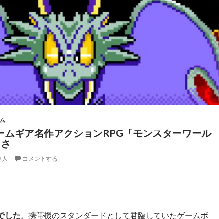
ム
ームギア名作アクションRPG「モンスターワール
しさ
理人
コメントする
でした
。携帯機のスタンダードとして君臨していたゲームボ