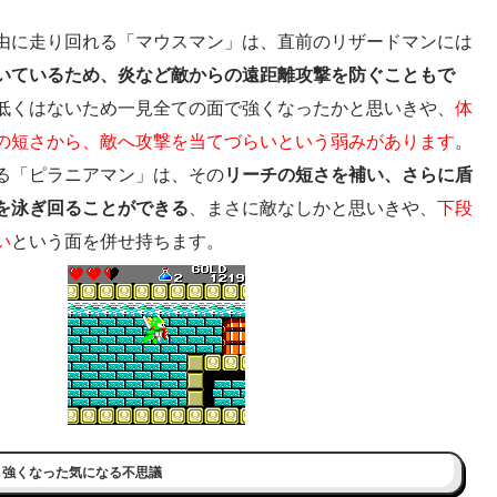
由に走り回れる「マウスマン」は、直前のリザードマンには
いているため、炎など敵からの遠距離攻撃を防ぐこともで
低くはないため一見全ての面で強くなったかと思いきや、
体
の短さから、敵へ攻撃を当てづらいという弱みがあります
。
る「ピラニアマン」は、その
リーチの短さを補い、さらに盾
を泳ぎ回ることができる
、まさに敵なしかと思いきや、
下段
い
という面を併せ持ちます。
、強くなった気になる不思議