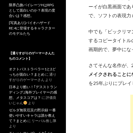
限界凸旗パイレーツHはRPG
ーイが白黒画面であ
として面白いのか？表現の度
で、ソフトの表現力
合いは？感想。
[写真あり]バイオハザード
RE:4に登場するキャラクター
中でも「ビックリマ
のモデルたち
するコピータイトル
画期的で、夢中にな
【通りすがりのゲーマーさんた
ちのコメント】
さてそんな名作が、2
オクトパストラベラー1と2ど
メイクされることに
っちが面白い？まとめ
に
通り
すがりのゲーマーさん
より
を25年ぶりにプレ
日本より酷い！｢デスストラン
ディング｣海外プレイヤーの感
想、メタスコアは？
に
評価良
いじゃん
より
ゼルダ無双厄災の黙示録 一番
使いやすいキャラは誰か教え
て？まとめ
に
リーバル推し隊
より