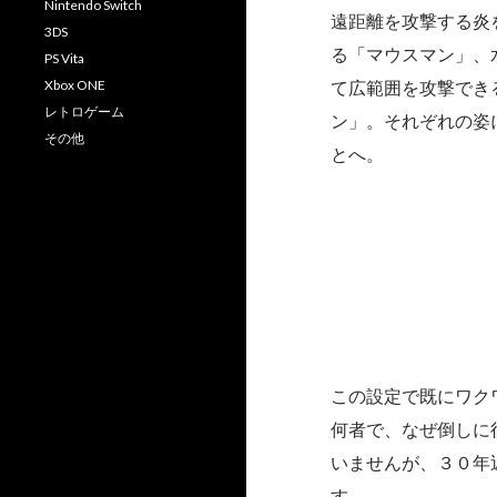
Nintendo Switch
遠距離を攻撃する炎
3DS
る「マウスマン」、
PS Vita
Xbox ONE
て広範囲を攻撃でき
レトロゲーム
ン」。それぞれの姿
その他
とへ。
この設定で既にワク
何者で、なぜ倒しに
いませんが、３０年
す。