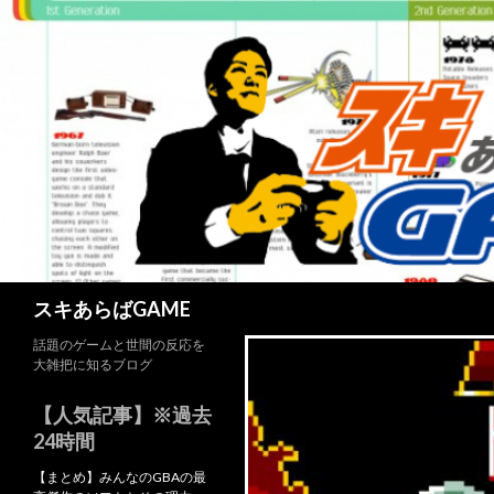
検
スキあらばGAME
索
話題のゲームと世間の反応を
大雑把に知るブログ
【人気記事】※過去
24時間
【まとめ】みんなのGBAの最