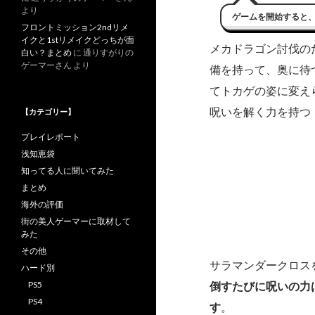
より
ゲームを開始すると
フロントミッション2ndリメ
イクと1stリメイクどっちが面
メカドラゴン討伐の
白い？まとめ
に
通りすがりの
ゲーマーさん
より
備を持って、奥に待
てトカゲの姿に変え
呪いを解く力を持つ
【カテゴリー】
プレイレポート
浅知恵袋
知ってる人に聞いてみた
まとめ
海外の評価
街の美人ゲーマーに取材して
みた
その他
サラマンダークロス
ハード別
PS5
倒すたびに呪いの力
PS4
す
。