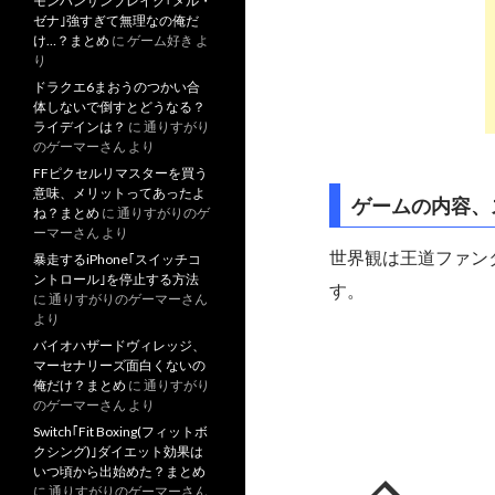
モンハンサンブレイク｢メル・
ゼナ｣強すぎて無理なの俺だ
け…？まとめ
に
ゲーム好き
よ
り
ドラクエ6まおうのつかい合
体しないで倒すとどうなる？
ライデインは？
に
通りすがり
のゲーマーさん
より
FFピクセルリマスターを買う
意味、メリットってあったよ
ゲームの内容、
ね？まとめ
に
通りすがりのゲ
ーマーさん
より
世界観は王道ファン
暴走するiPhone｢スイッチコ
ントロール｣を停止する方法
す。
に
通りすがりのゲーマーさん
より
バイオハザードヴィレッジ、
マーセナリーズ面白くないの
俺だけ？まとめ
に
通りすがり
のゲーマーさん
より
Switch｢Fit Boxing(フィットボ
クシング)｣ダイエット効果は
いつ頃から出始めた？まとめ
に
通りすがりのゲーマーさん