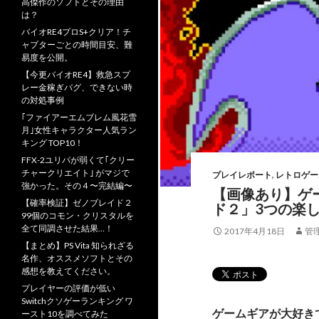
高傑作のソフトとその理由
は？
バイオRE4プロS+クリア！チ
ャプターごとの時間目安、難
易度を公開。
【今更バイオRE4】救急スプ
レー金稼ぎバグ、できない時
の対処事例
｢ファイアーエムブレム風花雪
月｣女性キャラクター人気ラン
キング TOP10！
FFX-2ユリパが弱くて｢クリー
チャークリエイト｣ がマジで
プレイレポート
,
レトロゲー
強かった。その４〜完結編〜
【画像あり】ゲ
【確率検証】ゼノブレイド２
ド２」3つの楽
99個のコモン・クリスタルを
全て同調させた結果…！
2017年4月18日
管
【まとめ】PS Vita 知られざる
名作、オススメソフトとその
感想を教えてください。
プレイヤーの評価が低い
Switchクソゲーランキング ワ
ゲームギアが大好き
ースト10を調べてみた