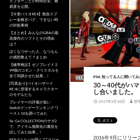
ャプターごとの時間目安、難
易度を公開。
【今更バイオRE4】救急スプ
レー金稼ぎバグ、できない時
の対処事例
【まとめ】みんなのGBAの最
高傑作のソフトとその理由
は？
ぼくなつやった人、なつもん
の感想教えて？まとめ
【確率検証】ゼノブレイド２
99個のコモン・クリスタルを
全て同調させた結果…！
PS4
,
知ってる人に聞いてみ
[写真あり]バイオハザード
30～40代がハ
RE:4に登場するキャラクター
し合いました。
のモデルたち
2017年3月10日
管
プレイヤーの評価が低い
Switchクソゲーランキング ワ
ースト10を調べてみた
Sa･Ga COLLECTIONのサガ2
で、アイテム無限化の裏技を
試してみた結果…！
2016年9月にリリー
FFX-2ユリパが弱くて｢クリー