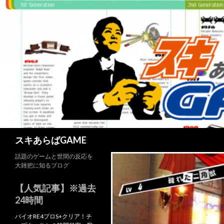
検
スキあらばGAME
索
話題のゲームと世間の反応を
大雑把に知るブログ
【人気記事】※過去
24時間
バイオRE4プロS+クリア！チ