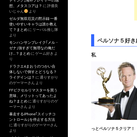
ディング｣海外プレイヤーの感
想、メタスコアは？
に
評価良
いじゃん
より
ゼルダ無双厄災の黙示録 一番
使いやすいキャラは誰か教え
て？まとめ
に
リーバル推し隊
より
ペルソナ５好き
モンハンサンブレイク｢メル・
ゼナ｣強すぎて無理なの俺だ
け…？まとめ
に
ゲーム好き
よ
私
り
ドラクエ6まおうのつかい合
体しないで倒すとどうなる？
ライデインは？
に
通りすがり
のゲーマーさん
より
FFピクセルリマスターを買う
意味、メリットってあったよ
ね？まとめ
に
通りすがりのゲ
ーマーさん
より
暴走するiPhone｢スイッチコ
ントロール｣を停止する方法
に
通りすがりのゲーマーさん
っとペルソナ５クリア！
より