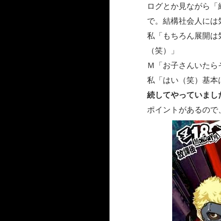
ログとか見ながら「
で。結構社会人には
私「もちろん展開は
（笑）」
Ｍ「お子さんいたら
私「はい（笑）基本
続してやっていまし
ポイントがあるので