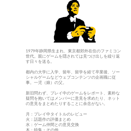
1979年静岡県生まれ、東京都郊外在住のファミコン
世代。親にゲームを隠されては見つけ出しを繰り返
す日々を送る。
都内の大学に入学、留年、留学を経て卒業後、ソー
シャルゲームなどウェブコンテンツの企画職に従
事。一児（娘）の父。
新旧問わず、プレイ中のゲームをレポート、素朴な
疑問を抱いてはメンバーに意見を求めたり、ネット
の意見をまとめたりすることに余念がない。
月：プレイ中タイトルのレビュー
火：話題作の評価まとめ
水：ゲーム仲間との意見交換
木：特集・その他