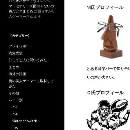
バイオハザードヴィレッジ、
マーセナリーズ面白くないの
M氏プロフィール
俺だけ？まとめ
に
通りすがり
のゲーマーさん
より
【カテゴリー】
プレイレポート
浅知恵袋
知ってる人に聞いてみた
まとめ
とある音楽バーで知り合
海外の評価
りの声が大きい。
街の美人ゲーマーに取材して
みた
Ｏ氏プロフィール
その他
ハード別
PS5
PS4
Nintendo Switch
3DS