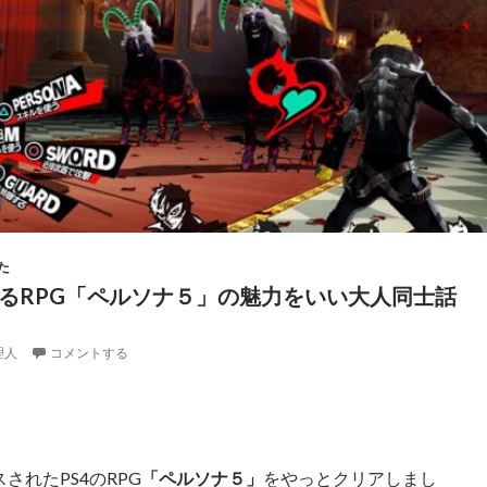
た
マるRPG「ペルソナ５」の魅力をいい大人同士話
理人
コメントする
スされたPS4のRPG
「ペルソナ５」
をやっとクリアしまし