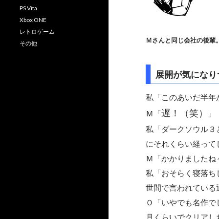
PS Vita
Xbox ONE
レトロゲーム
Ｍさんと同じ会社の後輩
その他
展開が気になり
私「このあいだ半年
遅！（笑）
Ｍ「
」
私「ダークソウル３とか
にそれくらい経って
Ｍ「かかりましたね
私「おそらく寝落ち
世間で言われている
Ｏ「いやでも名作で
月くらいでクリアし