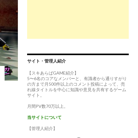
サイト・管理人紹介
【スキあらばGAME紹介】
5〜6名のコアなメンバーと、有識者から通りすがり
の方まで月500件以上のコメント投稿によって、売
れ線タイトルを中心に知識や意見を共有するゲーム
サイト。
月間PV数70万以上。
当サイトについて
【管理人紹介】