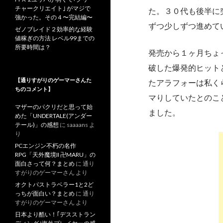
チャークリエイト｣ がマジで
た。３０代も後半に
強かった。その４〜完結編〜
ずつ少しずつ進めて
ゼノブレイド２効率的な経験
値稼ぎの方法 レベル99までの
所要時間は？
発売から１ヶ月ちょ
破した爆発的ヒット
【通りすがりのゲーマーさんた
たアラフォーは私く
ちのコメント】
マりしていたとのこ
マザーのパクリだと思って始
ました。
めた「UNDERTALE(アンダー
テール)」の感想
に
saaaans
よ
り
PCエンジン不朽の名作
RPG「天外魔境II 卍MARU」の
面白さって何？まとめ
に
通り
すがりのゲーマーさん
より
オクトパストラベラー1と2ど
っちが面白い？まとめ
に
通り
すがりのゲーマーさん
より
日本より酷い！｢デスストラン