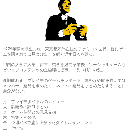
1979年静岡県生まれ、東京都郊外在住のファミコン世代。親にゲー
ムを隠されては見つけ出しを繰り返す日々を送る。
都内の大学に入学、留年、留学を経て卒業後、ソーシャルゲームな
どウェブコンテンツの企画職に従事。一児（娘）の父。
新旧問わず、プレイ中のゲームをレポート、素朴な疑問を抱いては
メンバーに意見を求めたり、ネットの意見をまとめたりすることに
余念がない。
月：プレイ中タイトルのレビュー
火：話題作の評価まとめ
水：ゲーム仲間との意見交換
木：特集・その他
金：今週SNSで盛り上がったタイトルランキング
土：その他