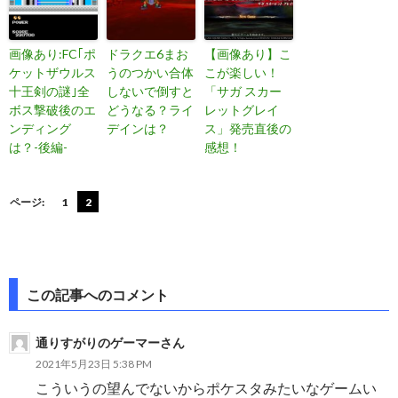
画像あり:FC｢ポ
ドラクエ6まお
【画像あり】こ
ケットザウルス
うのつかい合体
こが楽しい！
十王剣の謎｣全
しないで倒すと
「サガ スカー
ボス撃破後のエ
どうなる？ライ
レットグレイ
ンディング
デインは？
ス」発売直後の
は？-後編-
感想！
ページ:
1
2
投
この記事へのコメント
稿
通りすがりのゲーマーさん
ナ
2021年5月23日 5:38 PM
ビ
こういうの望んでないからポケスタみたいなゲームい