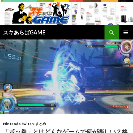
検
スキあらばGAME
索
コ
メインメ
ン
ニュー
テ
ン
ツ
へ
ス
キ
ッ
プ
Nintendo Switch
,
まとめ
「ポッ拳」とはどんなゲームで何が楽しい？格