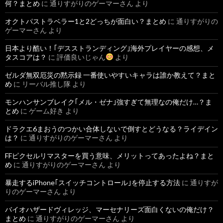
何？まとめ
に
通りすがりのゲーマーさん
より
オクトパストラベラー1と2どっちが面白い？まとめ
に
通りすがりの
ゲーマーさん
より
日本より酷い！｢デスストランディング｣海外プレイヤーの感想、メ
タスコアは？
に
評価良いじゃん
より
ゼルダ無双厄災の黙示録 一番使いやすいキャラは誰か教えて？まと
め
に
リーバル推し隊
より
モンハンサンブレイク｢メル・ゼナ｣強すぎて無理なの俺だけ…？ま
とめ
に
ゲーム好き
より
ドラクエ6まおうのつかい合体しないで倒すとどうなる？ライデイン
は？
に
通りすがりのゲーマーさん
より
FFピクセルリマスターを買う意味、メリットってあったよね？まと
め
に
通りすがりのゲーマーさん
より
暴走するiPhone｢スイッチコントロール｣を停止する方法
に
通りすが
りのゲーマーさん
より
バイオハザードヴィレッジ、マーセナリーズ面白くないの俺だけ？
まとめ
に
通りすがりのゲーマーさん
より