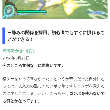
三竦みの関係を採用。初心者でもすぐに慣れるこ
とができる！
投稿者:かきつばた
2016年3月21日
今のところ文句なしに面白いです。
格ゲーをやって来なかった、というか苦手だった自分にと
っては、技入力の難しくないポッ拳ですらコンボを覚える
のに少し苦労しましたが、ぶっちゃけ
コンボを使わないで
も何とかなってます
。