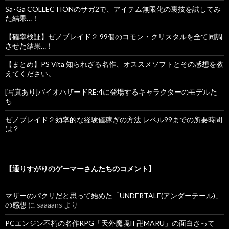
Sa･Ga COLLECTIONのサガ2で、アイテム無限化の裏技を試してみ
た結果…！
【確率検証】ゼノブレイド２ 99個のコモン・クリスタルを全て同調
させた結果…！
【まとめ】PS Vita 知られざる名作、オススメソフトとその感想を教
えてください。
[写真あり]バイオハザードRE:4に登場するキャラクターのモデルた
ち
ゼノブレイド２効率的な経験値稼ぎの方法 レベル99までの所要時間
は？
【通りすがりのゲーマーさんたちのコメント】
マザーのパクリだと思って始めた「UNDERTALE(アンダーテール)」
の感想
に
saaaans
より
PCエンジン不朽の名作RPG「天外魔境II 卍MARU」の面白さって