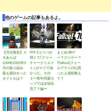
他のゲームの記事もあるよ。
【月次報告】ス
FFX-2ユリパが
まとめ:神ゲ
キあらば
弱くて｢クリー
ー？クソゲー？
GAME2022年3
チャークリエイ
｢Fallout(フォー
月の取り組み
ト｣ がマジで強
ルアウト)76｣買
最も面白かった
かった。その
った人感想教え
タイトルは？
２〜青年同盟カ
て？
ップでほぼ強化
完了？編〜