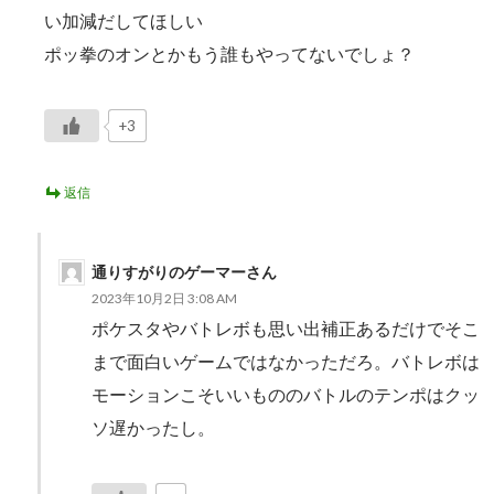
ゲ
い加減だしてほしい
ポッ拳のオンとかもう誰もやってないでしょ？
ー
シ
+3
ョ
ン
返信
通りすがりのゲーマーさん
2023年10月2日 3:08 AM
ポケスタやバトレボも思い出補正あるだけでそこ
まで面白いゲームではなかっただろ。バトレボは
モーションこそいいもののバトルのテンポはクッ
ソ遅かったし。