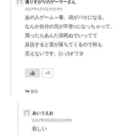
通りすがりのゲーマーさん
2017年5月5日 9:35 PM
あの人ゲーム＝毒、頭がバカになる。
なんか自分の兄が不登○になっちゃって、
買ったらあんた頭死ぬでいってて
反抗すると雷が落ちてくるので何も
言えないです。(/;-;/)オワタ
+9
返信
あいうえお
2017年8月28日 2:01 PM
欲しい