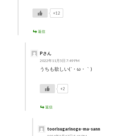
+12
返信
Pさん
2022年11月5日 7:49 PM
うちも欲しい(´・ω・｀)
+2
返信
toorisugarinoge-ma-sann