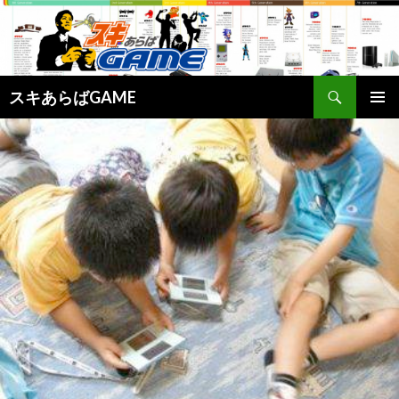
検
スキあらばGAME
索
コ
メインメ
ン
ニュー
テ
ン
ツ
へ
ス
キ
ッ
プ