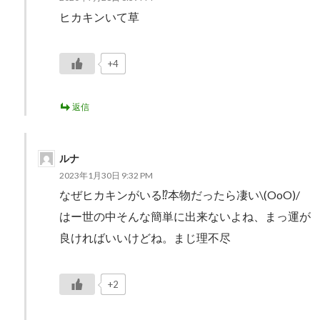
ヒカキンいて草
+4
返信
ルナ
2023年1月30日 9:32 PM
なぜヒカキンがいる⁉︎本物だったら凄い\(OoO)/
はー世の中そんな簡単に出来ないよね、まっ運が
良ければいいけどね。まじ理不尽
+2