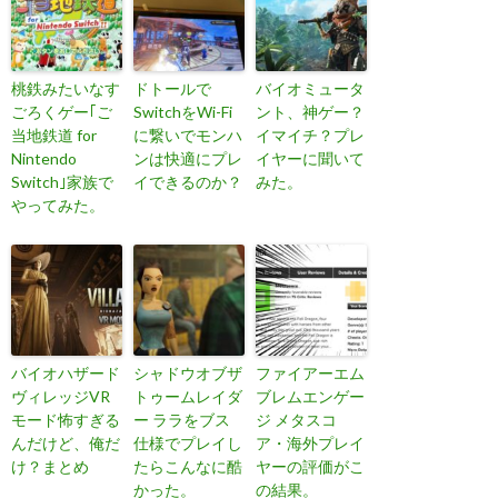
桃鉄みたいなす
ドトールで
バイオミュータ
ごろくゲー｢ご
SwitchをWi-Fi
ント、神ゲー？
当地鉄道 for
に繋いでモンハ
イマイチ？プレ
Nintendo
ンは快適にプレ
イヤーに聞いて
Switch｣家族で
イできるのか？
みた。
やってみた。
バイオハザード
シャドウオブザ
ファイアーエム
ヴィレッジVR
トゥームレイダ
ブレムエンゲー
モード怖すぎる
ー ララをブス
ジ メタスコ
んだけど、俺だ
仕様でプレイし
ア・海外プレイ
け？まとめ
たらこんなに酷
ヤーの評価がこ
かった。
の結果。