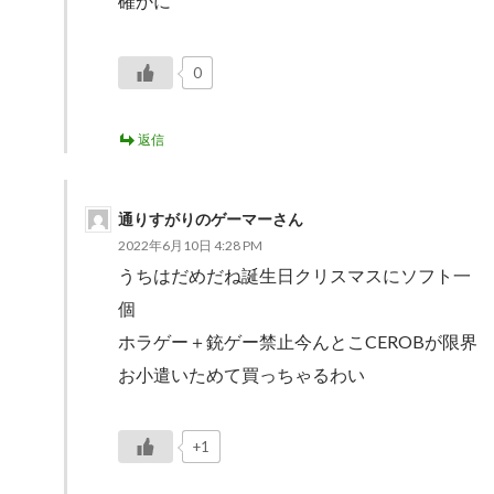
確かに
0
返信
通りすがりのゲーマーさん
2022年6月10日 4:28 PM
うちはだめだね誕生日クリスマスにソフト一
個
ホラゲー＋銃ゲー禁止今んとこCEROBが限界
お小遣いためて買っちゃるわい
+1