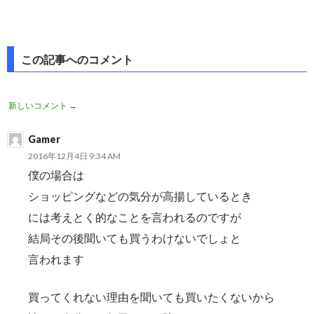
投
この記事へのコメント
稿
ナ
コ
新しいコメント →
ビ
メ
Gamer
ゲ
ン
2016年12月4日 9:34 AM
僕の場合は
ー
ト
ショッピングなどの気分が高揚しているとき
シ
ナ
には考えとく的なことを言われるのですが
ョ
ビ
結局その後聞いても買うわけないでしょと
ン
ゲ
言われます
ー
買ってくれない理由を聞いても買いたくないから
シ