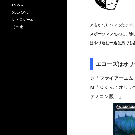
PS Vita
Xbox ONE
レトロゲーム
アもかなりハマったクチ
その他
スポーツマンなのに、珍
はやり込む一途な男でも
エコーズはオリ
Ｏ「
ファイアーエムブ
Ｍ「Ｏくんてオリジ
ァミコン版。」