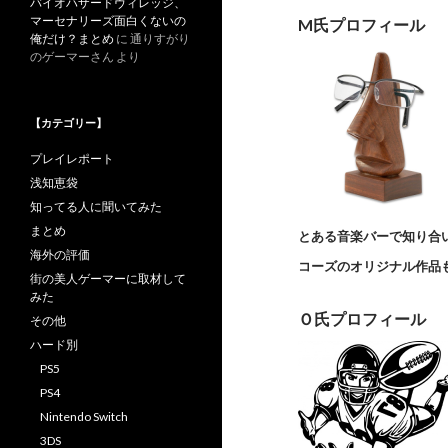
バイオハザードヴィレッジ、
マーセナリーズ面白くないの
M氏プロフィール
俺だけ？まとめ
に
通りすがり
のゲーマーさん
より
【カテゴリー】
プレイレポート
浅知恵袋
知ってる人に聞いてみた
まとめ
とある音楽バーで知り合
海外の評価
コーズのオリジナル作品
街の美人ゲーマーに取材して
みた
Ｏ氏プロフィール
その他
ハード別
PS5
PS4
Nintendo Switch
3DS