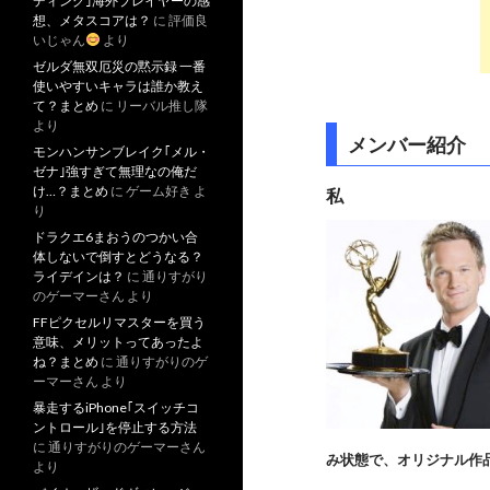
ディング｣海外プレイヤーの感
想、メタスコアは？
に
評価良
いじゃん
より
ゼルダ無双厄災の黙示録 一番
使いやすいキャラは誰か教え
て？まとめ
に
リーバル推し隊
より
メンバー紹介
モンハンサンブレイク｢メル・
ゼナ｣強すぎて無理なの俺だ
け…？まとめ
に
ゲーム好き
よ
私
り
ドラクエ6まおうのつかい合
体しないで倒すとどうなる？
ライデインは？
に
通りすがり
のゲーマーさん
より
FFピクセルリマスターを買う
意味、メリットってあったよ
ね？まとめ
に
通りすがりのゲ
ーマーさん
より
暴走するiPhone｢スイッチコ
ントロール｣を停止する方法
に
通りすがりのゲーマーさん
み状態で、オリジナル作
より