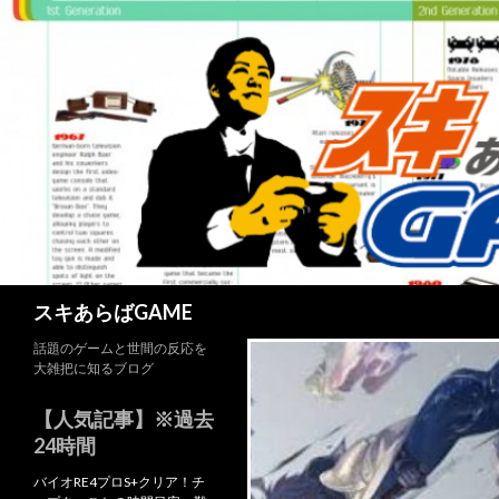
検
スキあらばGAME
索
話題のゲームと世間の反応を
大雑把に知るブログ
【人気記事】※過去
24時間
バイオRE4プロS+クリア！チ