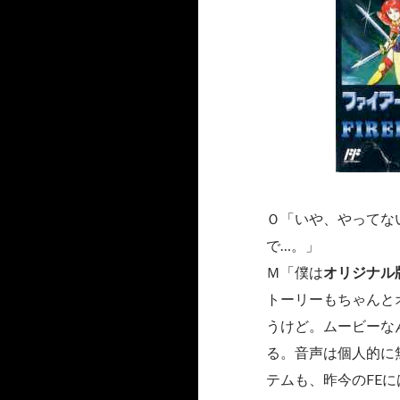
Ｏ「いや、やってな
で…。」
Ｍ「僕は
オリジナル
トーリーもちゃんと
うけど。ムービーな
る。音声は個人的に
テムも、昨今のFE