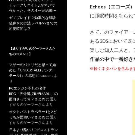
チャークリエイト｣ がマジで
Echoes（エコー
強かった。その４〜完結編〜
に睡眠時間を削られ
ゼノブレイド２効率的な経験
値稼ぎの方法 レベル99までの
所要時間は？
さてこのファイアー
ある3DSにおいて
【通りすがりのゲーマーさんた
楽しむ知人二人と、
ちのコメント】
作品の中で一番好き
マザーのパクリだと思って始
※軽くネタバレを含みま
めた「UNDERTALE(アンダー
テール)」の感想
に
saaaans
よ
り
PCエンジン不朽の名作
RPG「天外魔境II 卍MARU」の
面白さって何？まとめ
に
通り
すがりのゲーマーさん
より
オクトパストラベラー1と2ど
っちが面白い？まとめ
に
通り
すがりのゲーマーさん
より
日本より酷い！｢デスストラン