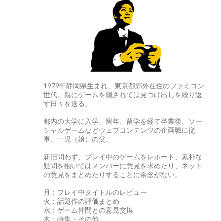
1979年静岡県生まれ、東京都郊外在住のファミコン
世代。親にゲームを隠されては見つけ出しを繰り返
す日々を送る。
都内の大学に入学、留年、留学を経て卒業後、ソー
シャルゲームなどウェブコンテンツの企画職に従
事。一児（娘）の父。
新旧問わず、プレイ中のゲームをレポート、素朴な
疑問を抱いてはメンバーに意見を求めたり、ネット
の意見をまとめたりすることに余念がない。
月：プレイ中タイトルのレビュー
火：話題作の評価まとめ
水：ゲーム仲間との意見交換
木：特集・その他