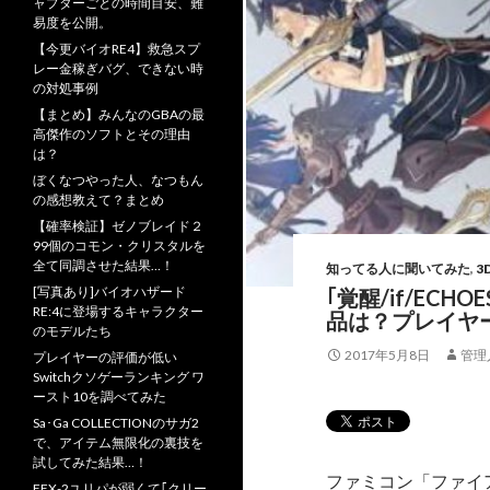
ャプターごとの時間目安、難
易度を公開。
【今更バイオRE4】救急スプ
レー金稼ぎバグ、できない時
の対処事例
【まとめ】みんなのGBAの最
高傑作のソフトとその理由
は？
ぼくなつやった人、なつもん
の感想教えて？まとめ
【確率検証】ゼノブレイド２
99個のコモン・クリスタルを
全て同調させた結果…！
知ってる人に聞いてみた
,
3
[写真あり]バイオハザード
｢覚醒/if/EC
RE:4に登場するキャラクター
品は？プレイヤ
のモデルたち
2017年5月8日
管理
プレイヤーの評価が低い
Switchクソゲーランキング ワ
ースト10を調べてみた
Sa･Ga COLLECTIONのサガ2
で、アイテム無限化の裏技を
試してみた結果…！
ファミコン「ファイ
FFX-2ユリパが弱くて｢クリー