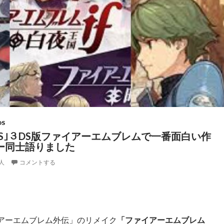
DS
HOES｣３DS版ファイアーエムブレムで一番面白い作
ー同士語りました
人
コメントする
アーエムブレム外伝」のリメイク
「ファイアーエムブレム