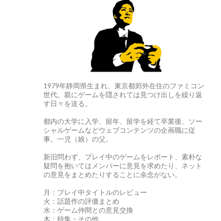
1979年静岡県生まれ、東京都郊外在住のファミコン
世代。親にゲームを隠されては見つけ出しを繰り返
す日々を送る。
都内の大学に入学、留年、留学を経て卒業後、ソー
シャルゲームなどウェブコンテンツの企画職に従
事。一児（娘）の父。
新旧問わず、プレイ中のゲームをレポート、素朴な
疑問を抱いてはメンバーに意見を求めたり、ネット
の意見をまとめたりすることに余念がない。
月：プレイ中タイトルのレビュー
火：話題作の評価まとめ
水：ゲーム仲間との意見交換
木：特集・その他