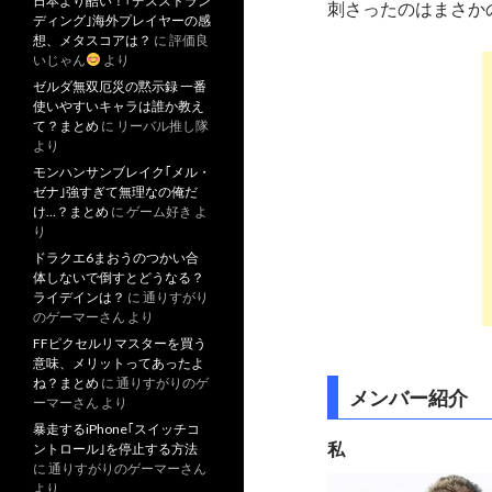
日本より酷い！｢デスストラン
刺さったのはまさか
ディング｣海外プレイヤーの感
想、メタスコアは？
に
評価良
いじゃん
より
ゼルダ無双厄災の黙示録 一番
使いやすいキャラは誰か教え
て？まとめ
に
リーバル推し隊
より
モンハンサンブレイク｢メル・
ゼナ｣強すぎて無理なの俺だ
け…？まとめ
に
ゲーム好き
よ
り
ドラクエ6まおうのつかい合
体しないで倒すとどうなる？
ライデインは？
に
通りすがり
のゲーマーさん
より
FFピクセルリマスターを買う
意味、メリットってあったよ
ね？まとめ
に
通りすがりのゲ
メンバー紹介
ーマーさん
より
暴走するiPhone｢スイッチコ
私
ントロール｣を停止する方法
に
通りすがりのゲーマーさん
より