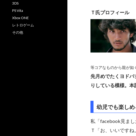
3DS
PS Vita
Ｔ氏プロフィール
Xbox ONE
レトロゲーム
その他
等コアなものから龍が如
先月めでたくヨドバ
りしている模様。本
幼児でも楽しめ
私「facebook見ま
Ｔ「お、いいですね