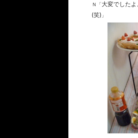
大変でしたよ
Ｎ「
(笑)
」